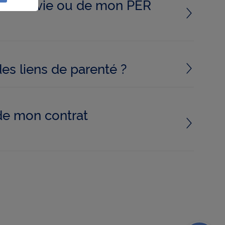
surance vie ou de mon PER
lités
e
liser à
réseau
es liens de parenté ?
ction
r à des
de mon contrat
e
ls les
un
age
uivant