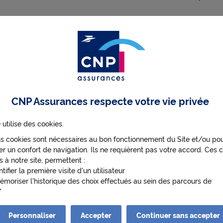
'avez pas reçu votre certificat fiscal
'avez pas reçu votre imprimé fiscal u
CNP Assurances respecte votre vie privée
uer votre déclaration de revenus
 utilise des cookies.
ns cookies sont nécessaires au bon fonctionnement du Site et/ou po
r un confort de navigation. Ils ne requièrent pas votre accord. Ces c
s à notre site, permettent :
élai dois-je respecter pour bénéficier 
ntifier la première visite d'un utilisateur
nations ?
émoriser l'historique des choix effectués au sein des parcours de
ateur
enir de manière anonyme des statistiques de fréquentation et d'utili
 afin d'optimiser ses contenus et sa navigation.
Personnaliser
Accepter
Continuer sans accepter