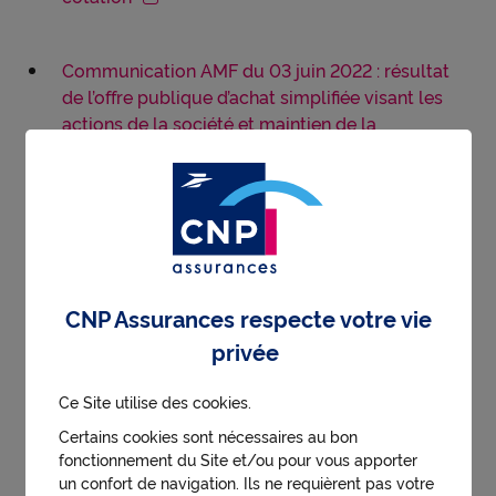
Communication AMF du 03 juin 2022 : résultat
de l’offre publique d’achat simplifiée visant les
actions de la société et maintien de la
suspension de la cotation des actions de la
société
Communiqué du 29 avril 2022 relatif à la mise à
disposition du document Autres
informations
CNP Assurances respecte votre vie
Document Autres informations CNP
privée
Assurances - 26 avril 2022
Ce Site utilise des cookies.
Communiqué du 26 avril 2022 relatif à la mise à
Certains cookies sont nécessaires au bon
disposition de la note en réponse de CNP
fonctionnement du Site et/ou pour vous apporter
Assurances
un confort de navigation. Ils ne requièrent pas votre