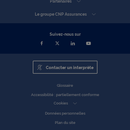
Partenaires
En cliquant sur « Continuer sans accepter » vous
indiquez votre refus et seuls les cookies nécessaires
Le groupe CNP Assurances
au bon fonctionnement du Site et/ou à vous
apporter un confort de navigation seront déposés.
Suivez-nous sur
Contacter un interprète
Glossaire
Accessibilité : partiellement conforme
Cookies
Données personnelles
Plan du site