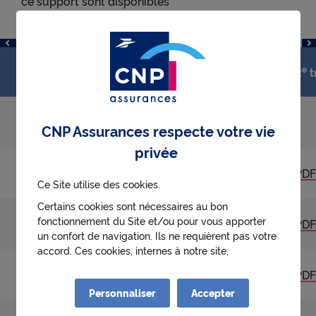
ce support sont disponibles
en téléchargement dans le tableau ci-dessous.
er
e
1
trim.
2
t
2026
PDF
CNP Assurances respecte votre vie
privée
2025
PDF
PDF
Ce Site utilise des cookies.
Certains cookies sont nécessaires au bon
fonctionnement du Site et/ou pour vous apporter
2024
PDF
PDF
un confort de navigation. Ils ne requièrent pas votre
accord. Ces cookies, internes à notre site,
permettent :
2023
PDF
PDF
● d'identifier la première visite d'un utilisateur
Personnaliser
Accepter
● de mémoriser l'historique des choix effectués au
sein des parcours de l'utilisateur