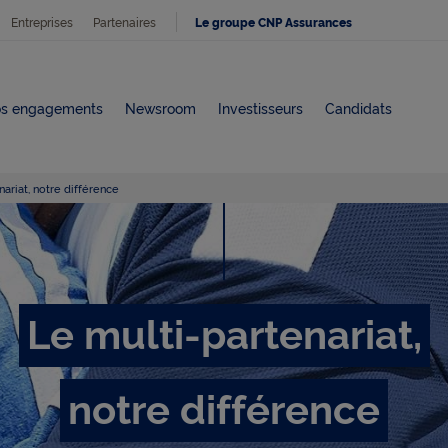
Entreprises
Partenaires
Le groupe CNP Assurances
s engagements
Newsroom
Investisseurs
Candidats
ariat, notre différence
L
e
Le multi-partenariat,
m
notre différence