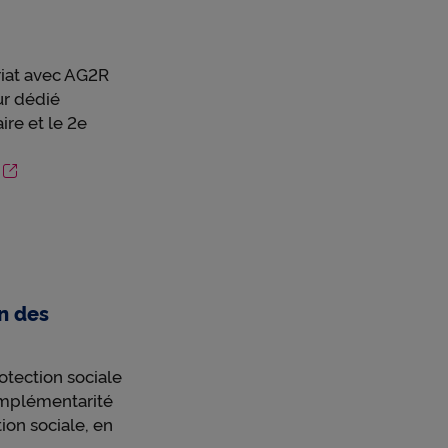
ls les
un
riat avec AG2R
ur dédié
ire et le 2e
n des
otection sociale
complémentarité
ion sociale, en