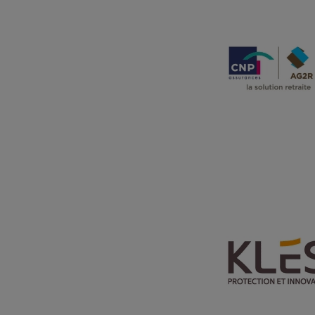
Charte
En cliq
cookie
confor