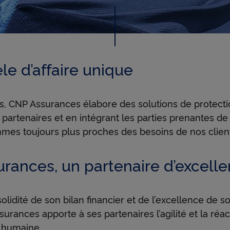
u
l
e d’affaire unique
t
s, CNP Assurances élabore des solutions de protecti
s partenaires et en intégrant les parties prenantes de
i
mes toujours plus proches des besoins de nos clien
-
rances, un partenaire d’excell
p
olidité de son bilan financier et de l’excellence de s
urances apporte à ses partenaires l’agilité et la réact
e humaine.