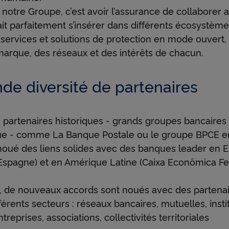
a
c notre Groupe, c’est avoir l’assurance de collaborer 
ait parfaitement s’insérer dans différents écosystèm
services et solutions de protection en mode ouvert,
r
marque, des réseaux et des intérêts de chacun.
t
de diversité de partenaires
e
 partenaires historiques - grands groupes bancaires 
ue - comme La Banque Postale ou le groupe BPCE e
noué des liens solides avec des banques leader en 
n
Espagne) et en Amérique Latine (Caixa Econômica Fe
 de nouveaux accords sont noués avec des partenai
a
fférents secteurs : réseaux bancaires, mutuelles, insti
reprises, associations, collectivités territoriales