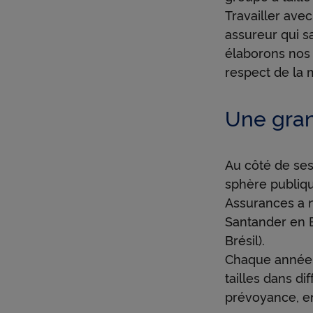
Travailler ave
assureur qui s
élaborons nos 
respect de la 
Une gran
Au côté de ses
sphère publiq
Assurances a 
Santander en 
Brésil).
Chaque année,
tailles dans di
prévoyance, ent