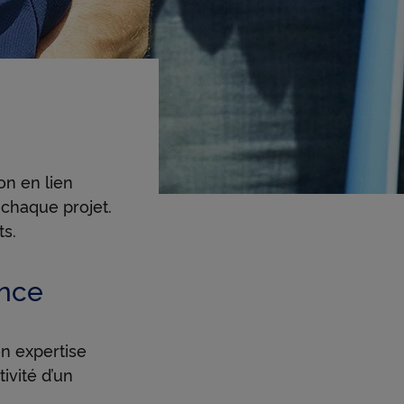
on en lien
 chaque projet.
ts.
ence
on expertise
ivité d’un