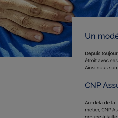
Un modèl
Depuis toujour
étroit avec se
Ainsi nous som
CNP Assu
Au-delà de la s
métier, CNP Ass
groupe à taill