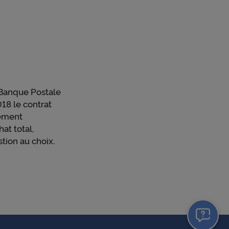
 Banque Postale
18 le contrat
lement
at total,
ion au choix.