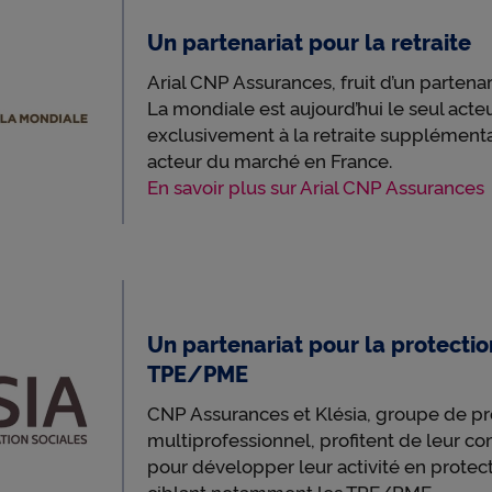
f
 relative aux cookies
.
Un partenariat pour la retraite
uant sur « Continuer sans accepter » vous indiquez votre refus et seu
s nécessaires au bon fonctionnement du Site et/ou à vous apporter 
Arial CNP Assurances, fruit d’un partena
f
t de navigation seront déposés.
La mondiale est aujourd’hui le seul acte
exclusivement à la retraite supplémenta
acteur du marché en France.
é
En savoir plus sur Arial CNP Assurances
r
Un partenariat pour la protectio
e
TPE/PME
CNP Assurances et Klésia, groupe de pr
n
multiprofessionnel, profitent de leur 
pour développer leur activité en protect
ciblant notamment les TPE/PME.