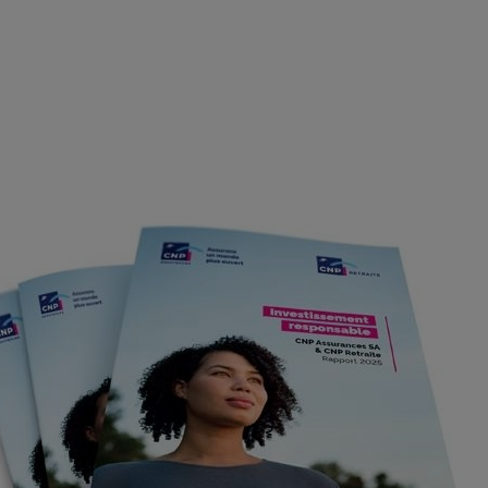
ls les
un