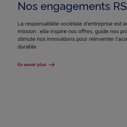
Nos engagements R
C
La responsabilité sociétale d'entreprise est 
N
mission : elle inspire nos offres, guide nos pr
stimule nos innovations pour réinventer l'ass
durable.
P
En savoir plus
A
s
s