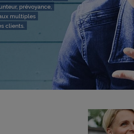
runteur, prévoyance,
aux multiples
s clients.