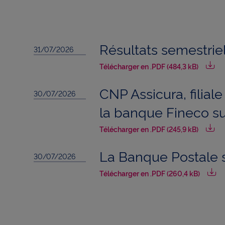
u
Résultats semestrie
r
31/07/2026
Télécharger en .PDF (484,3 kB)
a
CNP Assicura, filial
30/07/2026
la banque Fineco su
n
Télécharger en .PDF (245,9 kB)
La Banque Postale s
30/07/2026
c
Télécharger en .PDF (260,4 kB)
e