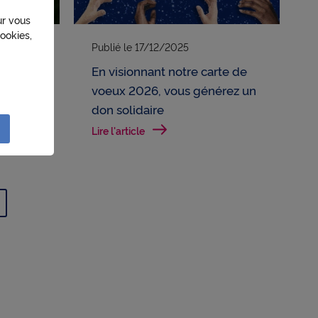
ur vous
ookies,
Publié le
17/12/2025
e les 15
En visionnant notre carte de
 d’être
voeux 2026, vous générez un
-2030
don solidaire
sation
Lire l'article
lités
e
liser à
réseau
ction
r à des
e