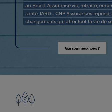
au Brésil. Assurance vie, retraite, emp
g
santé, IARD... CNP Assurances répond 
changements qui affectent la vie de se
r
o
Qui sommes-nous ?
u
p
e