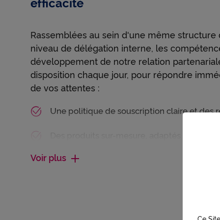
efficacité
Rassemblées au sein d'une même structure d
niveau de délégation interne, les compétenc
développement de notre relation partenariale
disposition chaque jour, pour répondre imm
de vos attentes :
Une politique de souscription claire et des
Des produits sur-mesure, adaptés et évoluti
Voir plus
Un accompagnement patrimonial assurance
Une gestion qui vous informe quotidienneme
clients
Ce Site