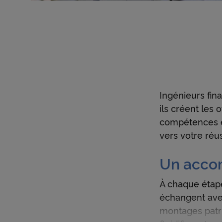
Charte
En cliq
cookie
confor
Ingénieurs fin
ils créent les o
compétences e
vers votre réus
Un acco
À chaque étape
échangent avec
montages patri