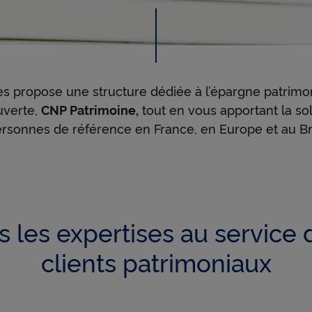
s
ê
s propose une structure dédiée à l’épargne patrimo
t
uverte,
CNP Patrimoine,
tout en vous apportant la sol
rsonnes de référence en France, en Europe et au Bré
e
s
s les expertises au service 
clients patrimoniaux
u