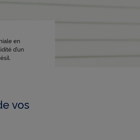
niale en
idité d’un
sil.
de vos