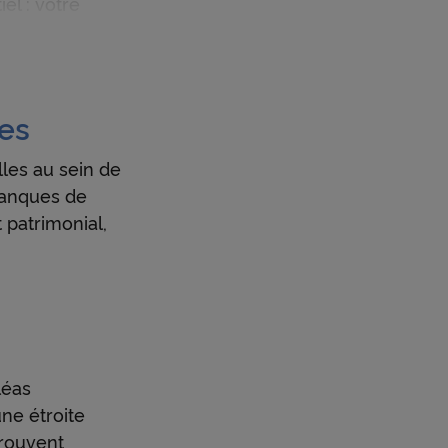
el : votre
res
les au sein de
 banques de
 patrimonial,
léas
une étroite
trouvent