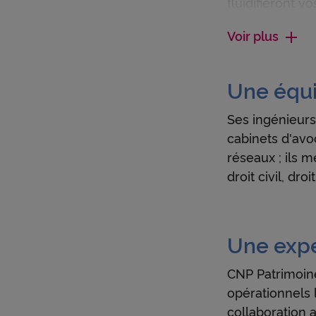
fluidifieront v
client.
Voir plus
Une équi
Ses ingénieurs
cabinets d'avo
réseaux ; ils 
droit civil, dro
Voir
Une expe
plus
CNP Patrimoine
opérationnels l
collaboration 