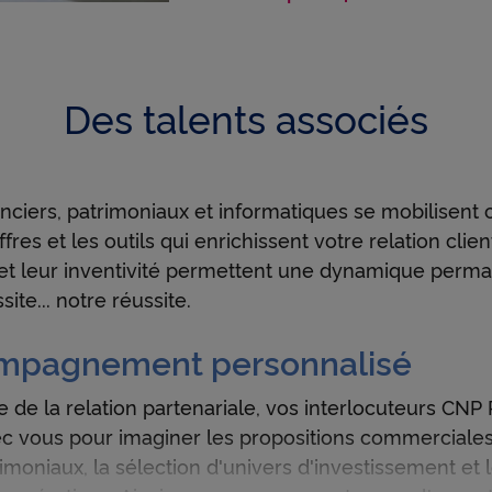
la continuité avec votr
 relative aux cookies
.
uant sur « Continuer sans accepter » vous indiquez votre refus et seu
une information de qua
s nécessaires au bon fonctionnement du Site et/ou à vous apporter 
t de navigation seront déposés.
Des talents associés
Avec le cadre fiscal spécif
vous pouvez ainsi répondr
clientèle, qu’elle soit p
anciers, patrimoniaux et informatiques se mobilisent 
ffres et les outils qui enrichissent votre relation clie
t leur inventivité permettent une dynamique perm
site... notre réussite.
mpagnement personnalisé
 de la relation partenariale, vos interlocuteurs CNP
 vous pour imaginer les propositions commerciales
moniaux, la sélection d'univers d'investissement et le