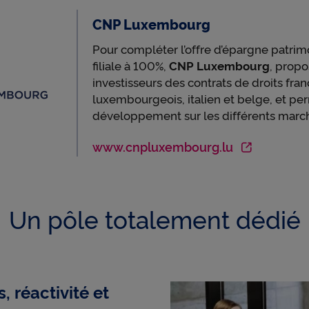
r
CNP Luxembourg
Pour compléter l’offre d’épargne patrim
d
filiale à 100%,
CNP Luxembourg
, prop
investisseurs des contrats de droits fran
luxembourgeois, italien et belge, et per
e
développement sur les différents marc
www.cnpluxembourg.lu
l
Un pôle totalement dédié
a
g
 réactivité et