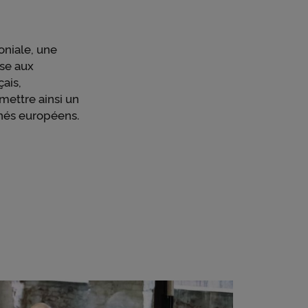
oniale, une
ose aux
çais,
mettre ainsi un
hés européens.