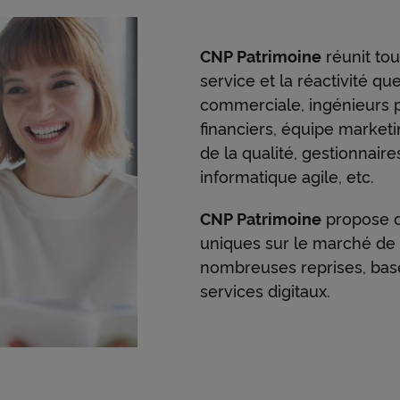
n
CNP Patrimoine
réunit tou
a
service et la réactivité q
commerciale, ingénieurs p
financiers, équipe marketi
c
de la qualité, gestionnair
informatique agile, etc.
t
CNP Patrimoine
propose d
uniques sur le marché de 
nombreuses reprises, bas
e
services digitaux.
u
Voir plus