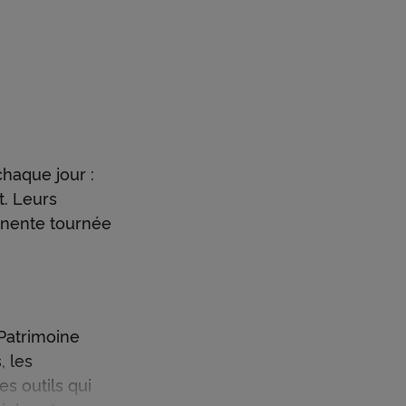
e réseau et vos gestionnaires
ls les
lité, dans tous les domaines
un
ique de l'assurance vie ou de la capitalisation,
e aux attentes de l'ensemble de votre
ersonne physique ou personne morale.
chaque jour :
nt. Leurs
anente tournée
 Patrimoine
, les
s outils qui