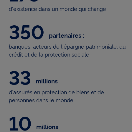
cnp.fr. X mesure l'interaction des utilisateurs avec
d'existence dans un monde qui change
ces tweets et collecte des données qu'il peut
exploiter à des fins de publicité ciblée.
350
Pour obtenir plus d'information sur les cookies, vous
350 partenaires dist
pouvez consulter notre
Charte relative aux cookies
.
partenaires :
En cliquant sur « Continuer sans accepter » vous
banques, acteurs de l'épargne patrimoniale, du
indiquez votre refus et seuls les cookies nécessaires
crédit et de la protection sociale
au bon fonctionnement du Site et/ou à vous
apporter un confort de navigation seront déposés.
33
33 millions d'assurés en prote
millions
d'assurés en protection de biens et de
personnes dans le monde
10
10 millions d'assurés en éparg
millions