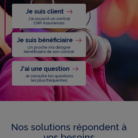
Générales et Particulières
afin de prendre connaissance
Je suis client
du détail de vos garanties, prestations et éventuelles
conditions d'application.
J'ai souscrit un contrat
CNP Assurances
Vous pouvez
déclarer votre sinistre depuis la rubrique
Assurance de la banque en ligne ou de l'application
Je suis bénéficiaire
mobile de La Banque Postale.
Un proche m’a désigné
Compte tenu des circonstances exceptionnelles,
la
bénéficiaire de son contrat
déclaration de votre sinistre peut être faite jusqu’au 31
août 2026
.
J'ai une question
Je consulte les questions
les plus fréquentes
Nos solutions répondent à
vos besoins