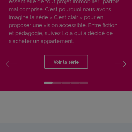
essentielle de tout projet immobilier... parfois
mal comprise. C'est pourquoi nous avons
imaginé la série « C'est clair » pour en
proposer une vision accessible. Entre fiction
et pédagogie, suivez Lola qui a décidé de
s'acheter un appartement.
Voir la série
Voir la diapo précédente
Voi
Aller à la diapo « C'est clair » :
Aller à la diapo L'inclusion 
Aller à la diapo Assuranc
Aller à la diapo Cance
Aller à la diapo 