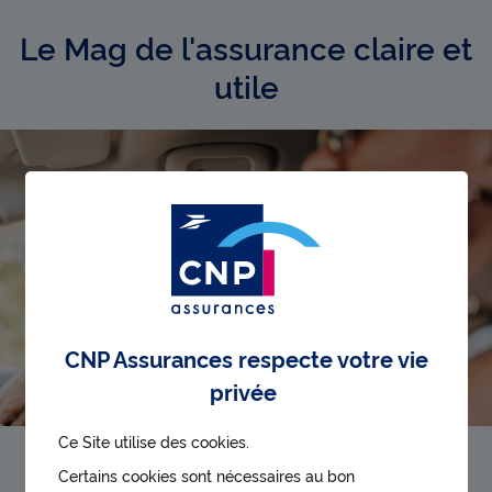
Le Mag de l'assurance claire et
utile
CNP Assurances respecte votre vie
privée
Ce Site utilise des cookies.
Comment fonctionne l’assurance auto au
Certains cookies sont nécessaires au bon