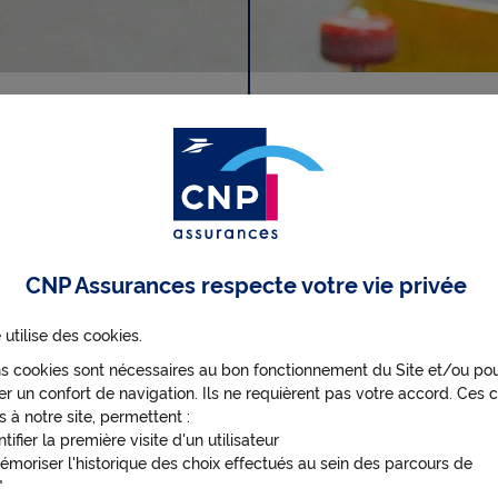
o
r
on de la réglementation applic
é
s régis par les art L441 et sui
code des assurances
g
CNP Assurances respecte votre vie privée
l
incipales évolutions applicables à votre contrat Sol
 utilise des cookies.
e
Banque Postale : ​
ns cookies sont nécessaires au bon fonctionnement du Site et/ou po
e
 fichier PDF
r un confort de navigation. Ils ne requièrent pas votre accord. Ces c
s à notre site, permettent :
ntifier la première visite d'un utilisateur
émoriser l'historique des choix effectués au sein des parcours de
m
ateur
Retour à l’Info réglementée