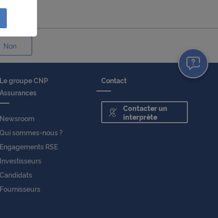
sation
lités
Non
e
liser à
Le groupe CNP
Contact
réseau
Assurances
Contacter un
ction
interprète
Newsroom
r à des
Qui sommes-nous ?
Engagements RSE
e
Investisseurs
ls les
Candidats
un
Fournisseurs