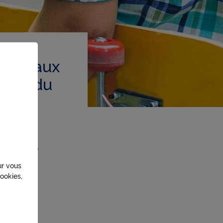
able aux
vants du
ésio PERP
ur vous
ookies,