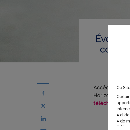
Évoluti
contrat
Accédez aux pr
Ce Site
Partager sur facebook - nouvelle fenêtr
Horizon de La 
Certai
télécharger le
apporte
Partager sur X - nouvelle fenêtre
interne
● d'ide
Partager sur linkedin - nouvelle fenêtre
● de m
l'utilis