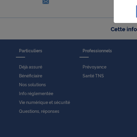
Email - nouvelle fenêtre
● d'obt
du site
D'autre
sont le
Cette info
● perm
Oui
collect
Non
des fin
Particuliers
Professionnels
● perme
de suiv
Déjà assuré
Prévoyance
● perme
Bénéficiaire
Santé TNS
des uti
fins de
Nos solutions
Pour ob
Info réglementée
Charte
Vie numérique et sécurité
En cliq
Questions, réponses
cookie
confor