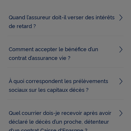
vie
(47)
Quand l’assureur doit-il verser des intérêts
Assuré
CNP
de retard ?
Assurances
(25)
Comment accepter le bénéfice d’un
Autonomie
(3)
contrat d’assurance vie ?
Bénéficiaire
(20)
À quoi correspondent les prélèvements
Bulletin
sociaux sur les capitaux décès ?
de
situation
(5)
Quel courrier dois-je recevoir après avoir
Décès
déclaré le décès d’un proche, détenteur
(4)
d'un contrat Caisse d'Epargne ?