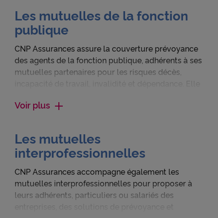
Les mutuelles de la fonction
publique
CNP Assurances assure la couverture prévoyance
des agents de la fonction publique, adhérents à ses
mutuelles partenaires pour les risques décès,
incapacité de travail, invalidité et dépendance. Elle
propose également aux adhérents de ses
Voir plus
mutuelles des garanties emprunteur dans le cadre
de leurs crédits immobiliers et personnels.
Les mutuelles
interprofessionnelles
CNP Assurances accompagne également les
mutuelles interprofessionnelles pour proposer à
leurs adhérents, particuliers ou salariés des
entreprises, des solutions de prévoyance et