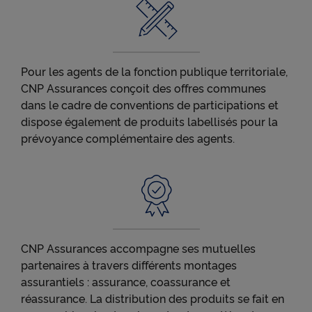
votre utilisation des vidéos Youtube et peut les
utiliser à des fins de publicité ciblée.
● permettre l'interaction avec le réseau social
LinkedIn et permettre à ce réseau de suivre votre
Pour les agents de la fonction publique territoriale,
navigation, y compris hors du Site
CNP Assurances conçoit des offres communes
● permettre de lire les messages de X (tweets) sur
dans le cadre de conventions de participations et
cnp.fr. X mesure l'interaction des utilisateurs avec
dispose également de produits labellisés pour la
ces tweets et collecte des données qu'il peut
exploiter à des fins de publicité ciblée.
prévoyance complémentaire des agents.
Pour obtenir plus d'information sur les cookies, vous
pouvez consulter notre
Charte relative aux cookies
.
En cliquant sur « Continuer sans accepter » vous
indiquez votre refus et seuls les cookies nécessaires
au bon fonctionnement du Site et/ou à vous
CNP Assurances accompagne ses mutuelles
apporter un confort de navigation seront déposés.
partenaires à travers différents montages
assurantiels : assurance, coassurance et
réassurance. La distribution des produits se fait en