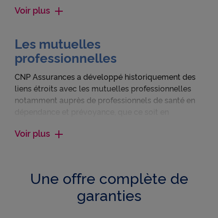
dépendance, en couverture collective ou
Voir plus
individuelle.
Les mutuelles
professionnelles
CNP Assurances a développé historiquement des
liens étroits avec les mutuelles professionnelles
notamment auprès de professionnels de santé en
dépendance et prévoyance, que ce soit en
assurance ou réassurance.
Voir plus
Une offre complète de
garanties