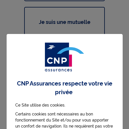
Je suis une mutuelle
Je suis une collectivité
CNP Assurances respecte votre vie
privée
Je suis une association
Ce Site utilise des cookies.
Certains cookies sont nécessaires au bon
fonctionnement du Site et/ou pour vous apporter
Je suis dans une autre
un confort de navigation. Ils ne requièrent pas votre