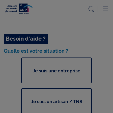
Professionnels
Ou
Ouvrir l
Accueil
Professionnels
Besoin d'aide ?
Prévoyance
Quelle est votre situation ?
Santé
TNS
Nous
Je suis une entreprise
contacter
Accessibilité
Je suis un artisan / TNS