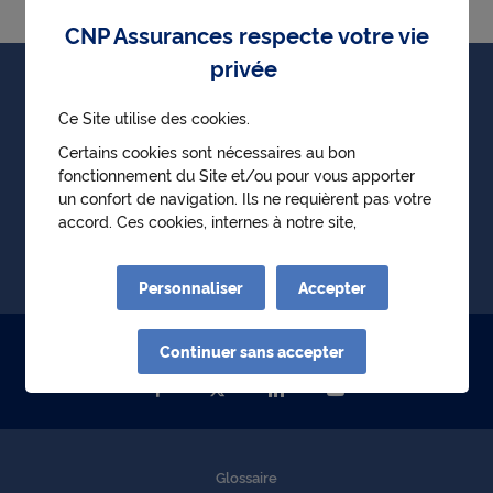
CNP Assurances respecte votre vie
privée
Particuliers
Ce Site utilise des cookies.
Professionnels
Certains cookies sont nécessaires au bon
fonctionnement du Site et/ou pour vous apporter
Entreprises
un confort de navigation. Ils ne requièrent pas votre
accord. Ces cookies, internes à notre site,
Partenaires
permettent :
● d'identifier la première visite d'un utilisateur
Le groupe CNP Assurances
Personnaliser
Accepter
● de mémoriser l'historique des choix effectués au
sein des parcours de l'utilisateur
● d'obtenir de manière anonyme des statistiques
Continuer sans accepter
Suivez-nous sur
de fréquentation et d'utilisation du site afin
d'optimiser ses contenus et sa navigation.
D'autres cookies nécessitant votre accord pourront
être déposés. Leurs finalités sont les suivantes :
● permettre de lire les vidéos qui proviennent de
Glossaire
Youtube sur cnp.fr. Google collecte des données sur