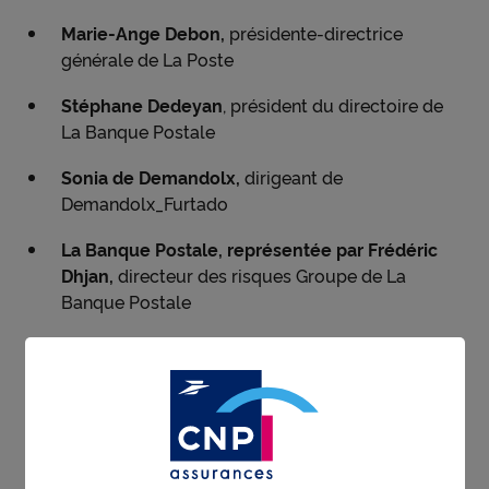
Marie-Ange Debon,
présidente-directrice
générale de La Poste
Stéphane Dedeyan
, président du directoire de
La Banque Postale
Sonia de Demandolx,
dirigeant de
Demandolx_Furtado
La Banque Postale, représentée par Frédéric
Dhjan,
directeur des risques Groupe de La
Banque Postale
Christiane Marcellier,
administratrice de
sociétés et présidente-fondatrice de JD4C
Conseil
Sophie Renaudie,
directrice générale impact,
finance et stratégie de La Banque Postale,