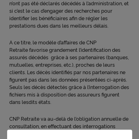
n’ont pas été déclarés décédés à l’administration, et
si c’est le cas d’engager des recherches pour
identifier les bénéficiaires afin de régler les
prestations dues dans les meilleurs délais.
A ce titre, le modèle d’affaires de CNP
Retraite favorise grandement l’identification des
assurés décédés grâce à ses partenaires (banques,
mutuelles, entreprises, etc.), proches de leurs
clients. Les décès identifiés par nos partenaires ne
figurent pas dans les données présentées ci-après.
Seuls les décès détectés grâce à l’interrogation des
fichiers mis à disposition des assureurs figurent
dans lesdits états.
CNP Retraite va au-delà de l’obligation annuelle de
consultation, en effectuant des interrogations
mensuelles du répertoire national d'identification