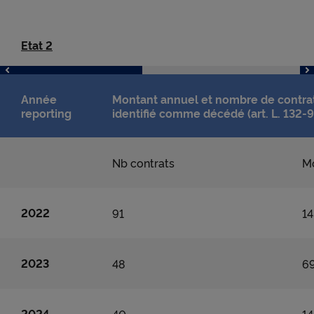
au bon fonctionnement du Site et/ou à vous
apporter un confort de navigation seront déposés.
Etat 2
Année
Montant annuel et nombre de contrats
reporting
identifié comme décédé (art. L. 132-9
Nb contrats
M
2022
91
14
2023
48
6
2024