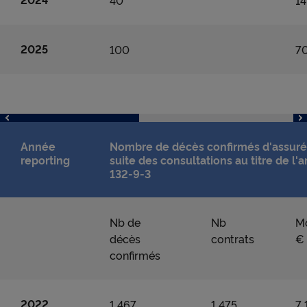
40
14
2025
100
70
Année
Nombre de décès confirmés d'assurés
reporting
suite des consultations au titre de l'ar
132-9-3
Nb de
Nb
M
décès
contrats
€
confirmés
2022
1 467
1 475
7 