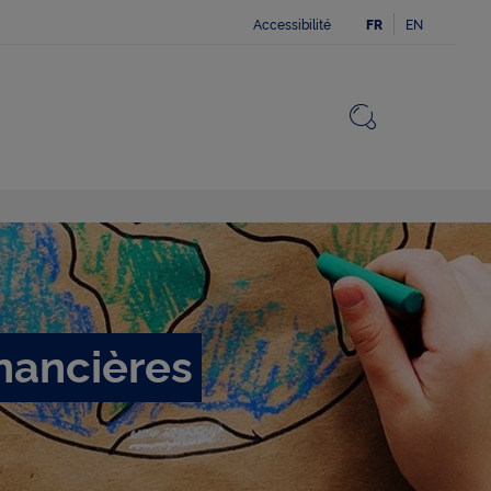
Accessibilité
EN
FR
Fermer
Revenir v
Ouvrir le 
inancières