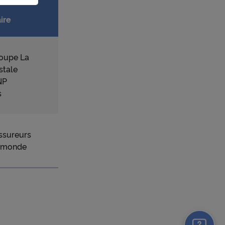
ire
e
liser à
réseau
oupe La
stale
NP
ction
s
r à des
e
ssureurs
ls les
e monde
un