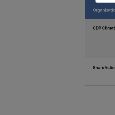
sont le
Organisati
● perm
collect
des fin
CDP Climat
● perme
de suiv
● perme
des uti
fins de
Pour ob
Charte
ShareActi
En cliq
cookie
confor