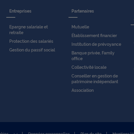
s
Entreprises
Partenaires
e
Epargne salariale et
Mutuelle
retraite
Établissement financier
Protection des salariés
Institution de prévoyance
x
Gestion du passif social
Banque privée, Family
office
Collectivité locale
t
Conseiller en gestion de
patrimoine indépendant
Association
r
a
okies
Données personnelles
Plan du site
Mentions l