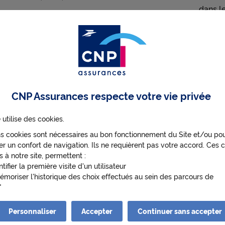
e
dans l
t
ics
e
Risque
Risque très élevé
7
sur 
faible
à risque
assure
(2025)
négligeable
mond
é
CNP Assurances respecte votre vie privée
e
73/100
0 à 100
16
sur
v
 utilise des cookies.
(2025)
assure
ns cookies sont nécessaires au bon fonctionnement du Site et/ou po
mond
r un confort de navigation. Ils ne requièrent pas votre accord. Ces c
a
s à notre site, permettent :
ntifier la première visite d'un utilisateur
émoriser l'historique des choix effectués au sein des parcours de
ateur
l
enir de manière anonyme des statistiques de fréquentation et d'utili
 afin d'optimiser ses contenus et sa navigation.
Personnaliser
Accepter
Continuer sans accepter
s cookies nécessitant votre accord pourront être déposés. Leurs fina