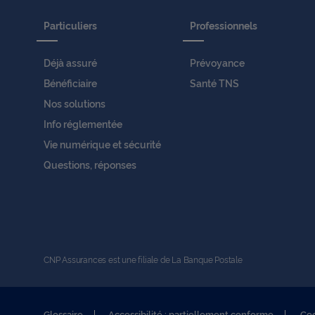
Particuliers
Professionnels
Déjà assuré
Prévoyance
Bénéficiaire
Santé TNS
Nos solutions
Info réglementée
Vie numérique et sécurité
Questions, réponses
CNP Assurances est une filiale de La Banque Postale
Glossaire
Accessibilité : partiellement conforme
Co