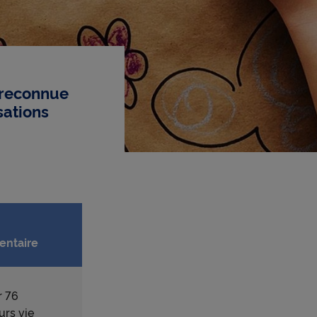
 reconnue
sations
ntaire
r 76
urs vie