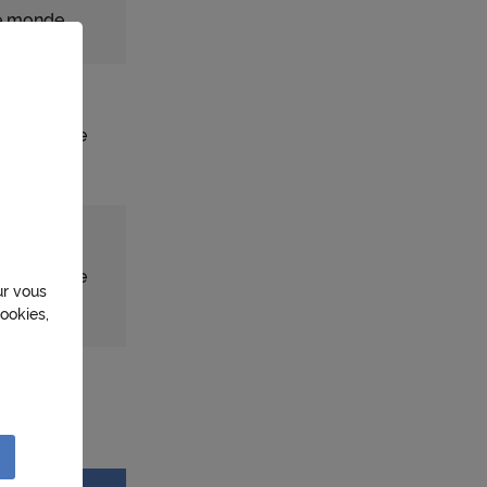
e monde
297
urs dans le
e
 228
urs dans le
ur vous
e
ookies,
sation
lités