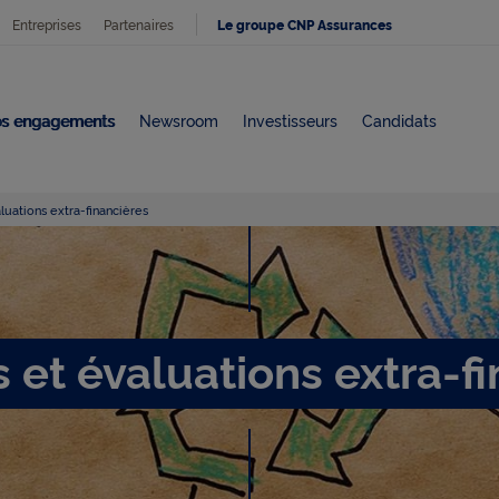
Entreprises
Partenaires
Le groupe CNP Assurances
s engagements
Newsroom
Investisseurs
Candidats
uations extra-financières
N
o
 et évaluations extra-f
t