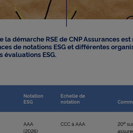
a
t
de la démarche RSE de CNP Assurances est
nces de notations ESG et différentes organi
i
es évaluations ESG.
o
n
Notation
Echelle de
ESG
notation
Comme
s
e
AAA
CCC à AAA
20
su
(2026)
assure