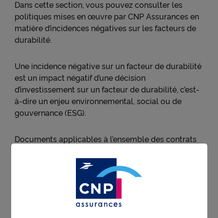
Dans cette section, vous pouvez consulter les
politiques mises en œuvre par CNP Assurances en
matière d’incidences négatives sur les facteurs de
durabilité.
Une incidence négative sur un facteur de durabilité
est un impact négatif d’une décision
d’investissement sur un facteur de durabilité, c’est-
à-dire un enjeu environnemental, social ou de
gouvernance (ESG).
Documents applicables à l’ensemble des contrats
de CNP Assurances :
Politique de diligence raisonnable concernant
les incidences négatives sur les facteurs de
durabilité des décisions d’investissement
Rapport sur l'investissement responsable (RIR)