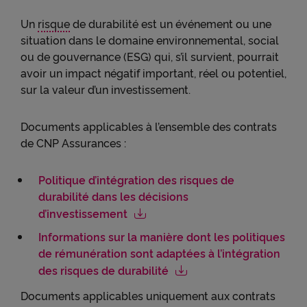
votre utilisation des vidéos Youtube et peut les
utiliser à des fins de publicité ciblée.
Un
risque
de durabilité est un événement ou une
● permettre l'interaction avec le réseau social
situation dans le domaine environnemental, social
LinkedIn et permettre à ce réseau de suivre votre
ou de gouvernance (ESG) qui, s’il survient, pourrait
navigation, y compris hors du Site
avoir un impact négatif important, réel ou potentiel,
● permettre de lire les messages de X (tweets) sur
sur la valeur d’un investissement.
cnp.fr. X mesure l'interaction des utilisateurs avec
ces tweets et collecte des données qu'il peut
Documents applicables à l’ensemble des contrats
exploiter à des fins de publicité ciblée.
de CNP Assurances :
Pour obtenir plus d'information sur les cookies, vous
pouvez consulter notre
Charte relative aux cookies
.
Politique d’intégration des risques de
durabilité dans les décisions
En cliquant sur « Continuer sans accepter » vous
d’investissement
indiquez votre refus et seuls les cookies nécessaires
au bon fonctionnement du Site et/ou à vous
Informations sur la manière dont les politiques
apporter un confort de navigation seront déposés.
de rémunération sont adaptées à l’intégration
des risques de durabilité
Documents applicables uniquement aux contrats