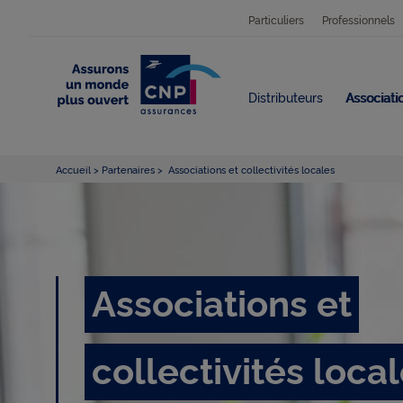
Particuliers
Professionnels
Distributeurs
Associatio
Accueil
Partenaires
Associations et collectivités locales
A
Associations et
s
collectivités loca