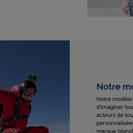
re votre navigation, y compris hors du Site
ttre de lire les messages de X (tweets) sur cnp.fr. X mesure l'intera
lisateurs avec ces tweets et collecte des données qu'il peut exploite
 publicité ciblée.
tenir plus d'information sur les cookies, vous pouvez consulter notr
 relative aux cookies
.
uant sur « Continuer sans accepter » vous indiquez votre refus et seu
s nécessaires au bon fonctionnement du Site et/ou à vous apporter 
t de navigation seront déposés.
Notre mo
Notre modèle 
d'imaginer tou
acteurs de tou
personnalisée
marque blanc