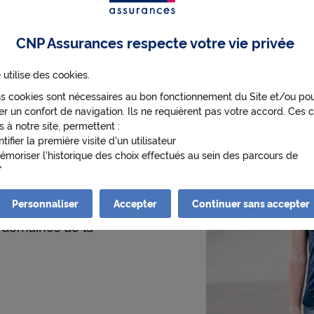
CNP Assurances respecte votre vie privée
 utilise des cookies.
ns cookies sont nécessaires au bon fonctionnement du Site et/ou po
r un confort de navigation. Ils ne requièrent pas votre accord. Ces c
s à notre site, permettent :
ntifier la première visite d'un utilisateur
émoriser l'historique des choix effectués au sein des parcours de
ateur
enir de manière anonyme des statistiques de fréquentation et d'utili
 afin d'optimiser ses contenus et sa navigation.
Personnaliser
Accepter
Continuer sans accepter
nt la couverture de
s cookies nécessitant votre accord pourront être déposés. Leurs fina
s domaines de la
s suivantes :
ettre de lire les vidéos qui proviennent de Youtube sur cnp.fr. Googl
e des données sur votre utilisation des vidéos Youtube et peut les uti
s de publicité ciblée.
ttre l'interaction avec le réseau social LinkedIn et permettre à ce 