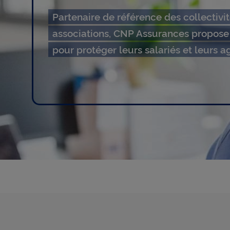
s
Partenaire de référence des collectivit
associations, CNP Assurances propose
pour protéger leurs salariés et leurs a
o
c
i
a
t