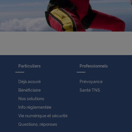
s
l
o
Particuliers
Professionnels
c
Déjà assuré
Prévoyance
Bénéficiaire
Santé TNS
a
Nos solutions
Info réglementée
Vie numérique et sécurité
l
Questions, réponses