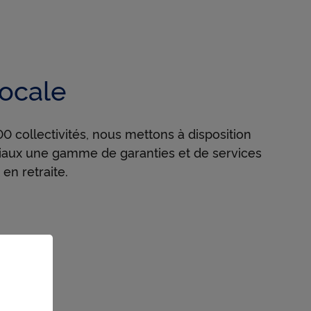
locale
0 collectivités, nous mettons à disposition
oriaux une gamme de garanties et de services
en retraite.