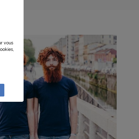
ur vous
ookies,
sation
lités
e
liser à
réseau