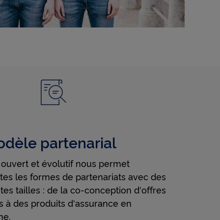
ction
r à des
e
ls les
un
dèle partenarial
ouvert et évolutif nous permet
tes les formes de partenariats avec des
tes tailles : de la co-conception d'offres
s à des produits d'assurance en
he.