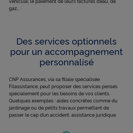
véhicule, le paiement de leurs factures d’eau, de
navigation, y compris hors du Site
gaz…
● permettre de lire les messages de X (tweets) sur
cnp.fr. X mesure l'interaction des utilisateurs avec
ces tweets et collecte des données qu'il peut
Voir plus
exploiter à des fins de publicité ciblée.
Des services optionnels
Pour obtenir plus d'information sur les cookies, vous
pouvez consulter notre
Charte relative aux cookies
.
pour un accompagnement
personnalisé
En cliquant sur « Continuer sans accepter » vous
indiquez votre refus et seuls les cookies nécessaires
au bon fonctionnement du Site et/ou à vous
CNP Assurances, via sa filiale spécialisée
apporter un confort de navigation seront déposés.
Filassistance, peut proposer des services pensés
spécialement pour les besoins de vos clients.
Quelques exemples : aides concrètes comme du
jardinage ou de petits travaux permettant de
passer le cap d’un accident, assistance juridique.