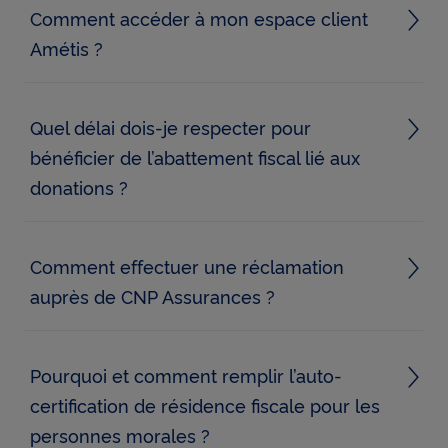
vie
Comment accéder à mon espace client
(47)
Amétis ?
Assuré
CNP
Assurances
(25)
Quel délai dois-je respecter pour
bénéficier de l’abattement fiscal lié aux
Autonomie
donations ?
(3)
Bénéficiaire
(20)
Comment effectuer une réclamation
auprès de CNP Assurances ?
Bulletin
de
situation
(5)
Pourquoi et comment remplir l’auto-
certification de résidence fiscale pour les
Décès
(4)
personnes morales ?