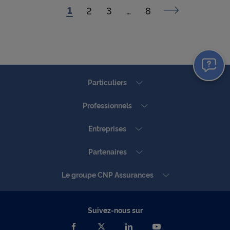
page
1
courante
page
Précédent
page
2
page
3
page
…
page
8
page
Suivant
Particuliers
Professionnels
Entreprises
Partenaires
Le groupe CNP Assurances
Suivez-nous sur