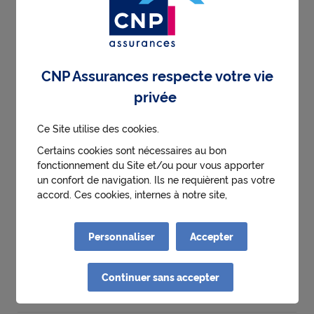
Quand et comment résilier mon contrat
Caisse d'Epargne ?
CNP Assurances respecte votre vie
Comment accepter le bénéfice d’un
privée
contrat d’assurance vie ?
Ce Site utilise des cookies.
Certains cookies sont nécessaires au bon
fonctionnement du Site et/ou pour vous apporter
Comment gérer mon contrat de
un confort de navigation. Ils ne requièrent pas votre
prévoyance souscrit auprès de la Caisse
accord. Ces cookies, internes à notre site,
permettent :
d’Epargne ?
● d'identifier la première visite d'un utilisateur
Personnaliser
Accepter
● de mémoriser l'historique des choix effectués au
sein des parcours de l'utilisateur
Quand et comment résilier mon contrat La
● d'obtenir de manière anonyme des statistiques
Continuer sans accepter
de fréquentation et d'utilisation du site afin
Banque Postale ?
d'optimiser ses contenus et sa navigation.