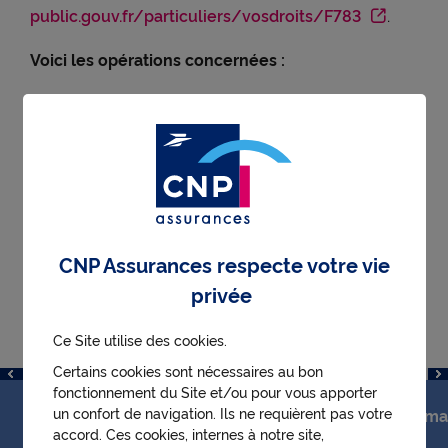
public.gouv.fr/particuliers/vosdroits/F783
.
Voici les opérations concernées :
un rachat
une avance
une arrivée à échéance
un transfert PERP / PER
une liquidation de la rente : traitement de
CNP Assurances respecte votre vie
l’émission de la rente
privée
une renonciation : remboursement de prime
un paiement de capital décès : dans ce cas les
Ce Site utilise des cookies.
conditions varient selon le tableau ci-dessous
Certains cookies sont nécessaires au bon
fonctionnement du Site et/ou pour vous apporter
un confort de navigation. Ils ne requièrent pas votre
Opération
Délai m
accord. Ces cookies, internes à notre site,