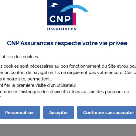
e
questions, besoin d'information ?
c
us
CNP Assurances respecte votre vie privée
t
 utilise des cookies.
n espace client CNP Statual ? Connectez-v
ns cookies sont nécessaires au bon fonctionnement du Site et/ou po
i
r un confort de navigation. Ils ne requièrent pas votre accord. Ces c
ilement votre contrat et vos services en ligne
s à notre site, permettent :
ntifier la première visite d'un utilisateur
émoriser l'historique des choix effectués au sein des parcours de
v
ateur
enir de manière anonyme des statistiques de fréquentation et d'utili
 afin d'optimiser ses contenus et sa navigation.
Personnaliser
Accepter
Continuer sans accepter
i
s cookies nécessitant votre accord pourront être déposés. Leurs fina
s suivantes :
ettre de lire les vidéos qui proviennent de Youtube sur cnp.fr. Googl