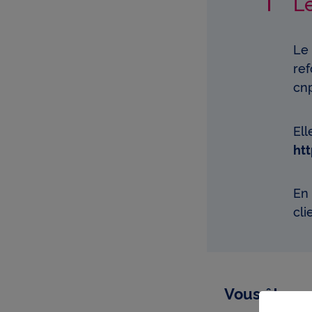
Le
Le 
ref
cnp
Ell
ht
En 
cli
Vous êtes u