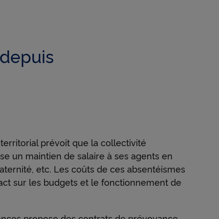
liser à
réseau
 depuis
ction
r à des
e
ls les
un
erritorial prévoit que la collectivité
se un maintien de salaire à ses agents en
aternité, etc. Les coûts de ces absentéismes
act sur les budgets et le fonctionnement de
ances propose des contrats de prévoyance