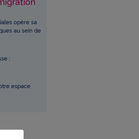
migration
riales opère sa
iques au sein de
sse :
otre espace
.