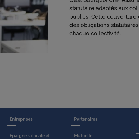
l
statutaire adaptés aux coll
publics. Cette couverture d
des obligations statutaire
e
chaque collectivité.
Voir plus
Entreprises
Partenaires
Epargne salariale et
Mutuelle