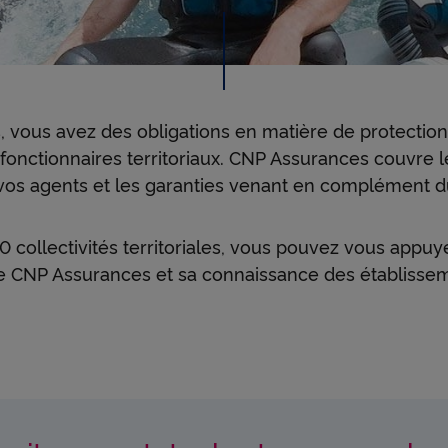
s
ê
s, vous avez des obligations en matière de protection
t
 fonctionnaires territoriaux. CNP Assurances couvre l
 vos agents et les garanties venant en complément du
e
ollectivités territoriales, vous pouvez vous appuy
e CNP Assurances et sa connaissance des établissem
s
u