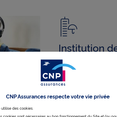
Institution 
Proche du secteur paritai
développement de la prote
l’assurance collective et i
de prévoyance.
CNP Assurances respecte votre vie privée
En savoir plus
 utilise des cookies.
ns cookies sont nécessaires au bon fonctionnement du Site et/ou po