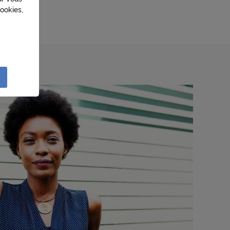
ookies,
sation
lités
e
liser à
réseau
ction
r à des
e