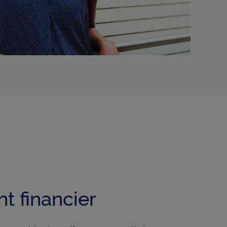
ls les
un
t financier