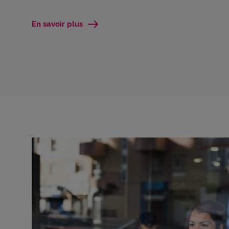
En cliq
cookie
En savoir plus
confor