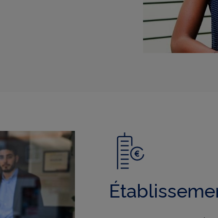
uant sur « Continuer sans accepter » vous indiquez votre refus et seu
s nécessaires au bon fonctionnement du Site et/ou à vous apporter 
t de navigation seront déposés.
Établissemen