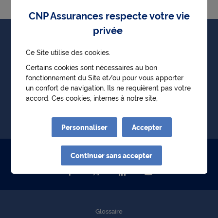
CNP Assurances respecte votre vie
privée
Particuliers
Ce Site utilise des cookies.
Professionnels
Certains cookies sont nécessaires au bon
fonctionnement du Site et/ou pour vous apporter
Entreprises
un confort de navigation. Ils ne requièrent pas votre
accord. Ces cookies, internes à notre site,
Partenaires
permettent :
● d'identifier la première visite d'un utilisateur
Le groupe CNP Assurances
Personnaliser
Accepter
● de mémoriser l'historique des choix effectués au
sein des parcours de l'utilisateur
● d'obtenir de manière anonyme des statistiques
Continuer sans accepter
Suivez-nous sur
de fréquentation et d'utilisation du site afin
d'optimiser ses contenus et sa navigation.
D'autres cookies nécessitant votre accord pourront
être déposés. Leurs finalités sont les suivantes :
● permettre de lire les vidéos qui proviennent de
Glossaire
Youtube sur cnp.fr. Google collecte des données sur