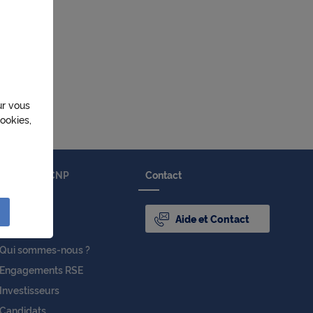
ur vous
ookies,
Le groupe CNP
Contact
Assurances
sation
Aide et Contact
lités
Newsroom
Qui sommes-nous ?
e
Engagements RSE
liser à
Investisseurs
réseau
Candidats