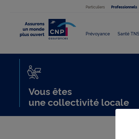
Particuliers
Professionnels
Prévoyance
Santé TN
Vous
Vous êtes
êtes
une collectivité locale
une
collectivité
locale