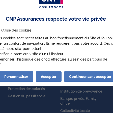
Quelle est la nature de votre contrat ?
CNP Assurances respecte votre vie privée
Assurance emprunteur
Prévoyance et santé
 utilise des cookies.
ns cookies sont nécessaires au bon fonctionnement du Site et/ou po
r un confort de navigation. Ils ne requièrent pas votre accord. Ces c
s à notre site, permettent :
ntifier la première visite d'un utilisateur
émoriser l'historique des choix effectués au sein des parcours de
Entreprises
Partenaires
ateur
enir de manière anonyme des statistiques de fréquentation et d'utili
 afin d'optimiser ses contenus et sa navigation.
Personnaliser
Epargne salariale et
Accepter
Mutuelle
Continuer sans accepter
retraite
s cookies nécessitant votre accord pourront être déposés. Leurs fina
Établissement financier
s suivantes :
Protection des salariés
Institution de prévoyance
ettre de lire les vidéos qui proviennent de Youtube sur cnp.fr. Googl
Gestion du passif social
Banque privée, Family
e des données sur votre utilisation des vidéos Youtube et peut les uti
office
s de publicité ciblée.
Collectivité locale
ttre l'interaction avec le réseau social LinkedIn et permettre à ce 