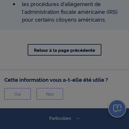
pouvez consulter notre
Charte relative aux cookies
.
les procédures d'allègement de
l'administration fiscale américaine (IRS)
En cliquant sur « Continuer sans accepter » vous
pour certains citoyens américains.
indiquez votre refus et seuls les cookies nécessaires
au bon fonctionnement du Site et/ou à vous
apporter un confort de navigation seront déposés.
Retour à la page précédente
Cette information vous a-t-elle été utile ?
Oui
Non
Oui
Non
Particuliers