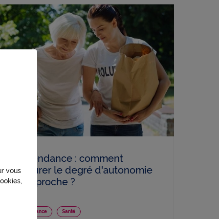
Dépendance : comment
mesurer le degré d'autonomie
ur vous
d'un proche ?
ookies,
Dépendance
Santé