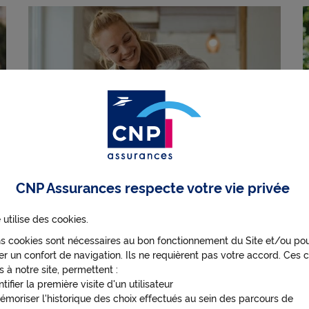
CNP Assurances respecte votre vie privée
 utilise des cookies.
Dépendance : les avantages et
les limites du maintien à
ns cookies sont nécessaires au bon fonctionnement du Site et/ou po
domicile
r un confort de navigation. Ils ne requièrent pas votre accord. Ces c
s à notre site, permettent :
ntifier la première visite d'un utilisateur
émoriser l'historique des choix effectués au sein des parcours de
Assurance prévoyance
Dépendance