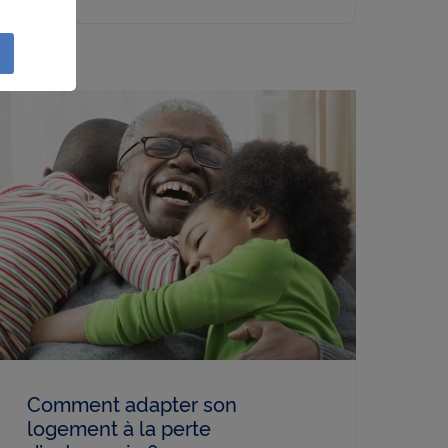
sation
lités
e
liser à
réseau
ction
r à des
e
ls les
un
Comment adapter son
logement à la perte