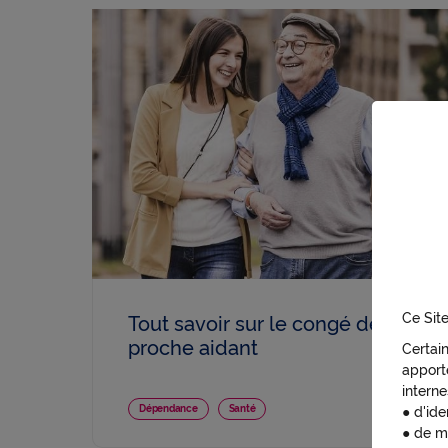
Ce Site
Tout savoir sur le congé de
proche aidant
Certai
apporte
interne
● d'ide
Dépendance
Santé
● de m