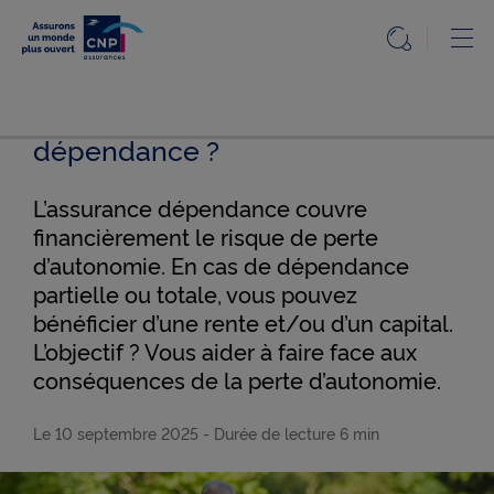
Particuliers
Ou
Ouvrir l
Accueil
Qu'est-ce qu'une assurance
Accueil
Particuliers
dépendance ?
Particuliers
Le
Le Mag
Mag
de
L’assurance dépendance couvre
l'assurance
claire et
financièrement le risque de perte
utile
Nos
Qu'est-
d’autonomie. En cas de dépendance
solutions
ce qu'une
partielle ou totale, vous pouvez
assurance
dépendance
bénéficier d’une rente et/ou d’un capital.
Questions,
?
L’objectif ? Vous aider à faire face aux
réponses
conséquences de la perte d’autonomie.
Info
réglementée
Le 10 septembre 2025
- Durée de lecture
6 min
Accessibilité