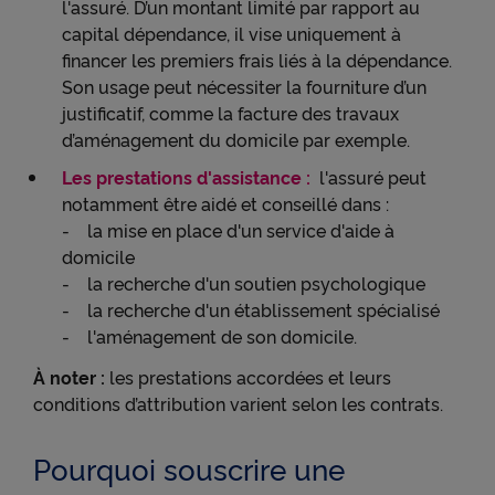
l'assuré. D’un montant limité par rapport au
● permettre de lire les messages de X (tweets) sur
capital dépendance, il vise uniquement à
cnp.fr. X mesure l'interaction des utilisateurs avec
financer les premiers frais liés à la dépendance.
ces tweets et collecte des données qu'il peut
Son usage peut nécessiter la fourniture d’un
exploiter à des fins de publicité ciblée.
justificatif, comme la facture des travaux
Pour obtenir plus d'information sur les cookies, vous
d’aménagement du domicile par exemple.
pouvez consulter notre
Charte relative aux cookies
.
Les prestations d'assistance :
l'assuré peut
notamment être aidé et conseillé dans :
En cliquant sur « Continuer sans accepter » vous
- la mise en place d'un service d'aide à
indiquez votre refus et seuls les cookies nécessaires
au bon fonctionnement du Site et/ou à vous
domicile
apporter un confort de navigation seront déposés.
- la recherche d'un soutien psychologique
- la recherche d'un établissement spécialisé
- l'aménagement de son domicile.
À noter :
les prestations accordées et leurs
conditions d’attribution varient selon les contrats.
Pourquoi souscrire une