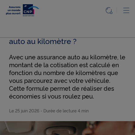
Particuliers
Ou
Ouvrir l
Accueil
Comment fonctionne l’assurance
Accueil
Particuliers
auto au kilomètre ?
Particuliers
Le
Le Mag
Mag
de
Avec une assurance auto au kilomètre, le
l'assurance
claire et
montant de la cotisation est calculé en
utile
Nos
fonction du nombre de kilomètres que
solutions
Comment
vous parcourez avec votre véhicule.
fonctionne
l’assurance
Cette formule permet de réaliser des
Questions,
auto au
kilomètre
économies si vous roulez peu.
réponses
?
Le 25 juin 2026
- Durée de lecture
4 min
Info
réglementée
Accessibilité