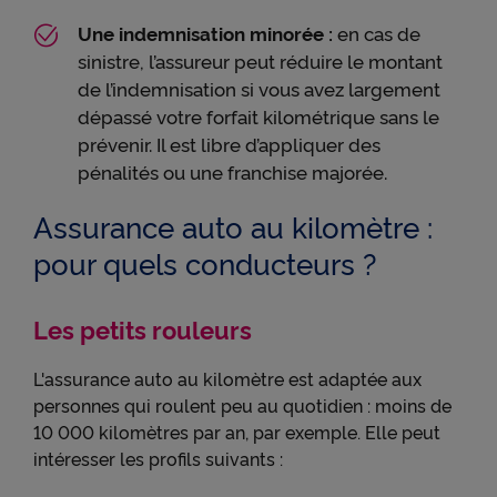
Youtube sur cnp.fr. Google collecte des données sur
Une indemnisation minorée :
en cas de
votre utilisation des vidéos Youtube et peut les
sinistre, l’assureur peut réduire le montant
utiliser à des fins de publicité ciblée.
de l’indemnisation si vous avez largement
● permettre l'interaction avec le réseau social
dépassé votre forfait kilométrique sans le
LinkedIn et permettre à ce réseau de suivre votre
prévenir. Il est libre d’appliquer des
navigation, y compris hors du Site
pénalités ou une franchise majorée.
● permettre de lire les messages de X (tweets) sur
cnp.fr. X mesure l'interaction des utilisateurs avec
Assurance auto au kilomètre :
ces tweets et collecte des données qu'il peut
exploiter à des fins de publicité ciblée.
pour quels conducteurs ?
Pour obtenir plus d'information sur les cookies, vous
pouvez consulter notre
Charte relative aux cookies
.
Les petits rouleurs
En cliquant sur « Continuer sans accepter » vous
L'assurance auto au kilomètre est adaptée aux
indiquez votre refus et seuls les cookies nécessaires
personnes qui roulent peu au quotidien : moins de
au bon fonctionnement du Site et/ou à vous
10 000 kilomètres par an, par exemple. Elle peut
apporter un confort de navigation seront déposés.
intéresser les profils suivants :