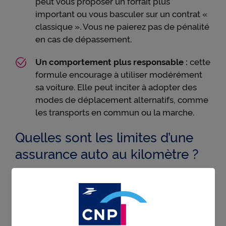
peut vous proposer un forfait plus
important ou vous basculer sur un contrat «
classique ». Vous ne paierez pas de pénalité
en cas de dépassement.
Un comportement plus responsable :
cette
formule encourage à utiliser modérément
sa voiture. Elle peut inciter à adopter des
modes de déplacement alternatifs, comme
les transports en commun ou la marche.
Quelles sont les limites d’une
assurance auto au kilomètre ?
Malgré tout, l’assurance auto au kilomètre présente
certaines limites.
Un dépassement onéreux :
si vous