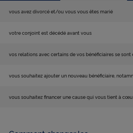
● permettre de lire les messages de X (tweets) sur
vous avez divorcé et/ou vous vous êtes marié
cnp.fr. X mesure l'interaction des utilisateurs avec
ces tweets et collecte des données qu'il peut
exploiter à des fins de publicité ciblée.
votre conjoint est décédé avant vous
Pour obtenir plus d'information sur les cookies, vous
pouvez consulter notre
Charte relative aux cookies
.
vos relations avec certains de vos bénéficiaires se son
En cliquant sur « Continuer sans accepter » vous
indiquez votre refus et seuls les cookies nécessaires
au bon fonctionnement du Site et/ou à vous
apporter un confort de navigation seront déposés.
vous souhaitez ajouter un nouveau bénéficiaire, notamm
vous souhaitez financer une cause qui vous tient à cœur 