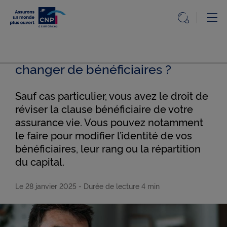
Particuliers
Ou
Ouvrir l
Accueil
Assurance vie : comment
Accueil
Particuliers
changer de bénéficiaires ?
Particuliers
Le
Le Mag
Mag
de
Sauf cas particulier, vous avez le droit de
l'assurance
claire et
réviser la clause bénéficiaire de votre
utile
Nos
assurance vie. Vous pouvez notamment
solutions
Assurance
le faire pour modifier l’identité de vos
vie :
comment
bénéficiaires, leur rang ou la répartition
Questions,
changer de
bénéficiaires
du capital.
réponses
?
Le 28 janvier 2025
- Durée de lecture
4 min
Info
réglementée
Accessibilité