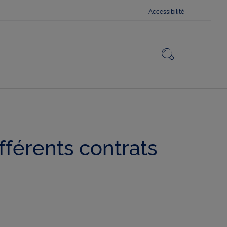
Accessibilité
Fermer
Revenir v
Ouvrir le 
fférents contrats