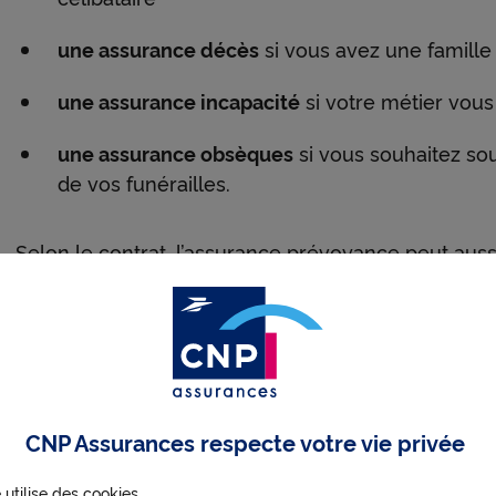
une assurance décès
si vous avez une famille
une assurance incapacité
si votre métier vous
une assurance obsèques
si vous souhaitez sou
de vos funérailles.
Selon le contrat, l’assurance prévoyance peut aussi
: aide ménagère à domicile, à l’aménagement du l
Bon à savoir :
contrairement à un contrat de compl
prévoyance exclut les dépenses de santé de l’assur
rééducation… Et cela, même si elles résultent d’un s
CNP Assurances respecte votre vie privée
 utilise des cookies.