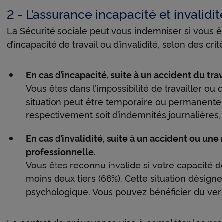
 relative aux cookies
.
2 - L’assurance incapacité et invalidit
uant sur « Continuer sans accepter » vous indiquez votre refus et seu
La Sécurité sociale peut vous indemniser si vous ê
s nécessaires au bon fonctionnement du Site et/ou à vous apporter 
d’incapacité de travail ou d’invalidité, selon des cri
t de navigation seront déposés.
En cas d’incapacité, suite à un accident du tr
Vous êtes dans l’impossibilité de travailler ou 
situation peut être temporaire ou permanente
respectivement soit d’indemnités journalières, 
En cas d’invalidité, suite à un accident ou un
professionnelle.
Vous êtes reconnu invalide si votre capacité de
moins deux tiers (66%). Cette situation désign
psychologique. Vous pouvez bénéficier du vers
Le contrat de prévoyance vise à compléter les pres