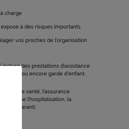
 à charge
 expose à des risques importants
lager vos proches de l’organisation
 inclure des prestations d’assistance
ogement ou encore garde d'enfant.
émentaire santé, l’assurance
é comme l’hospitalisation, la
inistre garanti.