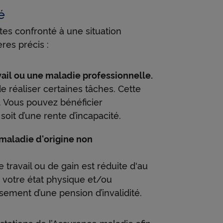
é
ls les
tes confronté à une situation
un
tères précis :
avail ou une maladie professionnelle.
de réaliser certaines tâches. Cette
. Vous pouvez bénéficier
soit d’une rente d’incapacité.
e maladie d'origine non
 travail ou de gain est réduite d'au
e votre état physique et/ou
ement d’une pension d’invalidité.
tations de l’Assurance maladie afin