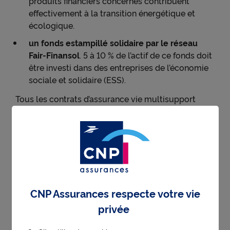
produits financiers concernés contribuent
effectivement à la transition énergétique et
écologique.
un fonds estampillé solidaire par le réseau
Fair-Finansol
. 5 à 10 % de l’actif de ce fonds doit
être investi dans des entreprises de l’économie
sociale et solidaire (ESS).
Tous les contrats d’assurance vie multisupport
ouverts à la souscription (hors produits de retraite
type PER ou PERP par exemple) sont concernés
par cette nouveauté.
Donner du sens à son épargne
CNP Assurances respecte votre vie
L’investissement responsable, vert ou solidaire
privée
représente encore une faible proportion des actifs
détenus par les Français dans leurs contrats