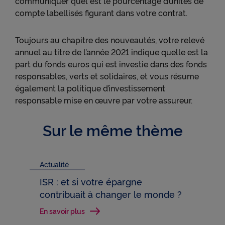
communiquer quel est le pourcentage d’unités de
navigation, y compris hors du Site
compte labellisés figurant dans votre contrat.
● permettre de lire les messages de X (tweets) sur
cnp.fr. X mesure l'interaction des utilisateurs avec
Toujours au chapitre des nouveautés, votre relevé
ces tweets et collecte des données qu'il peut
exploiter à des fins de publicité ciblée.
annuel au titre de l’année 2021 indique quelle est la
part du fonds euros qui est investie dans des fonds
Pour obtenir plus d'information sur les cookies, vous
responsables, verts et solidaires, et vous résume
pouvez consulter notre
Charte relative aux cookies
.
également la politique d’investissement
responsable mise en œuvre par votre assureur.
En cliquant sur « Continuer sans accepter » vous
indiquez votre refus et seuls les cookies nécessaires
au bon fonctionnement du Site et/ou à vous
Sur le même thème
apporter un confort de navigation seront déposés.
Actualité
ISR : et si votre épargne
contribuait à changer le monde ?
En savoir plus