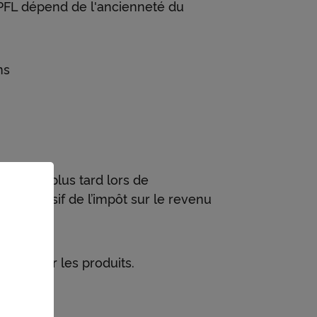
e PFL dépend de l'ancienneté du
ns
ercée au plus tard lors de
 progressif de l’impôt sur le revenu
quent sur les produits.
7