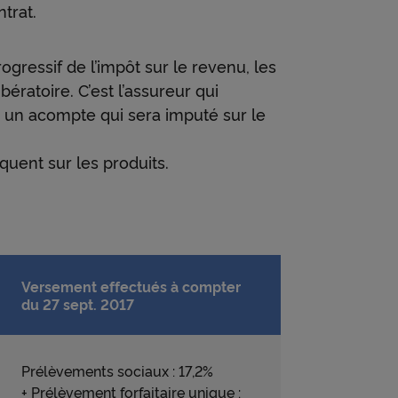
ntrat.
ls les
un
ressif de l’impôt sur le revenu, les
ératoire. C’est l’assureur qui
e un acompte qui sera imputé sur le
quent sur les produits.
Versement effectués à compter
du 27 sept. 2017
Prélèvements sociaux : 17,2%
+ Prélèvement forfaitaire unique :