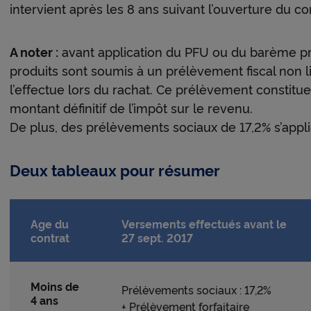
intervient après les 8 ans suivant l’ouverture du co
 relative aux cookies
.
uant sur « Continuer sans accepter » vous indiquez votre refus et seu
s nécessaires au bon fonctionnement du Site et/ou à vous apporter 
A noter :
avant application du PFU ou du barème prog
t de navigation seront déposés.
produits sont soumis à un prélèvement fiscal non lib
l’effectue lors du rachat. Ce prélèvement constitu
montant définitif de l’impôt sur le revenu.
De plus, des prélèvements sociaux de 17,2% s’appli
Deux tableaux pour résumer
Age du
Versements effectués avant le
contrat
27 sept. 2017
Moins de
Prélèvements sociaux : 17,2%
4 ans
+ Prélèvement forfaitaire