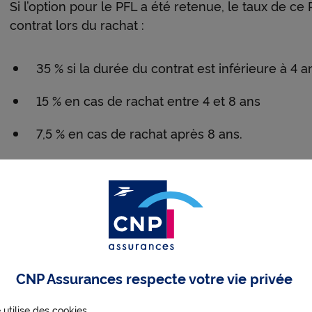
Si l’option pour le PFL a été retenue, le taux de c
contrat lors du rachat :
35 % si la durée du contrat est inférieure à 4 a
15 % en cas de rachat entre 4 et 8 ans
7,5 % en cas de rachat après 8 ans.
L’option pour le PFL est irrévocable et doit être ex
l’encaissement des revenus. Sinon, c’est le barème
qui s’applique.
De plus, des prélèvements sociaux de 17,2% s’appli
CNP Assurances respecte votre vie privée
> Primes versées à compter du 27 septembre 201
 utilise des cookies.