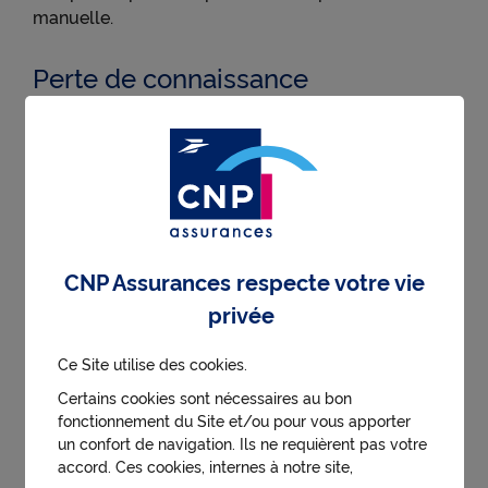
manuelle.
Perte de connaissance
Si la victime a perdu connaissance mais respire,
allongez-la sur le côté, la tête vers le bas en
maintenant l’alignement de la colonne vertébrale.
C’est la position latérale de sécurité, dite PLS. Enfin
alertez les secours.
Malaise ou arrêt cardiaque
CNP Assurances respecte votre vie
Vérifiez si la victime réagit et respire. Alertez ou
privée
demandez à quelqu’un de prévenir les secours
d‘urgence et d’apporter un défibrillateur
Ce Site utilise des cookies.
automatisé externe.
Certains cookies sont nécessaires au bon
En attendant les secours, démarrez un massage
fonctionnement du Site et/ou pour vous apporter
cardiaque :
un confort de navigation. Ils ne requièrent pas votre
accord. Ces cookies, internes à notre site,