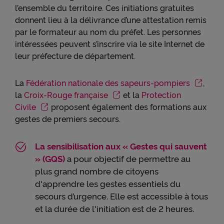
Pour obtenir plus d'information sur les cookies, vous
l’ensemble du territoire. Ces initiations gratuites
pouvez consulter notre
Charte relative aux cookies
.
donnent lieu à la délivrance d’une attestation remis
par le formateur au nom du préfet. Les personnes
intéressées peuvent s’inscrire via le site Internet de
En cliquant sur « Continuer sans accepter » vous
indiquez votre refus et seuls les cookies nécessaires
leur préfecture de département.
au bon fonctionnement du Site et/ou à vous
apporter un confort de navigation seront déposés.
La
Fédération nationale des sapeurs-pompiers
,
la
Croix-Rouge française
et la
Protection
Civile
proposent également des formations aux
gestes de premiers secours.
La sensibilisation aux « Gestes qui sauvent
» (GQS)
a pour objectif de permettre au
plus grand nombre de citoyens
d'apprendre les gestes essentiels du
secours d’urgence. Elle est accessible à tous
et la durée de l'initiation est de 2 heures.