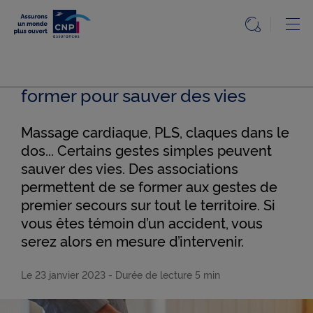
Particuliers
Ou
Ouvrir l
Accueil
Gestes de premiers secours : se
Accueil
Particuliers
former pour sauver des vies
Particuliers
Le
Le Mag
Mag
de
Massage cardiaque, PLS, claques dans le
l'assurance
claire et
dos... Certains gestes simples peuvent
utile
Nos
sauver des vies. Des associations
solutions
Gestes
permettent de se former aux gestes de
de
premiers
premier secours sur tout le territoire. Si
Questions,
secours :
se
vous êtes témoin d’un accident, vous
réponses
former
serez alors en mesure d’intervenir.
pour
sauver
Info
des vies
réglementée
Le 23 janvier 2023
- Durée de lecture
5 min
Accessibilité