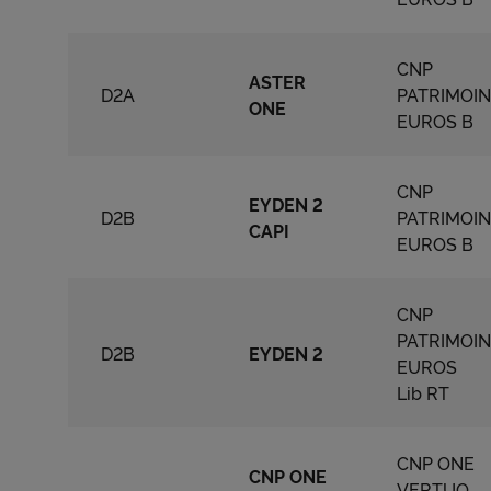
Charte
En cliq
CNP
cookie
ASTER
D2A
PATRIMOI
confor
ONE
EUROS B
CNP
EYDEN 2
D2B
PATRIMOI
CAPI
EUROS B
CNP
PATRIMOI
D2B
EYDEN 2
EUROS
Lib RT
CNP ONE
CNP ONE
VERTUO