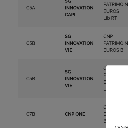
SG
PATRIMOI
C5A
INNOVATION
EUROS
CAPI
Lib RT
SG
CNP
C5B
INNOVATION
PATRIMOI
VIE
EUROS B
CNP
SG
PATRIMOI
C5B
INNOVATION
EUROS
VIE
Lib RT
CNP ONE
C7B
CNP ONE
EUROS
BPE
Ce Site