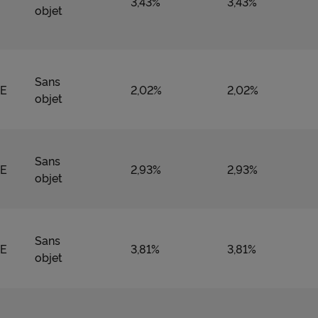
3,43%
3,43%
l
objet
a
Sans
NE
2,02%
2,02%
objet
p
Sans
e
NE
2,93%
2,93%
objet
r
Sans
NE
3,81%
3,81%
objet
f