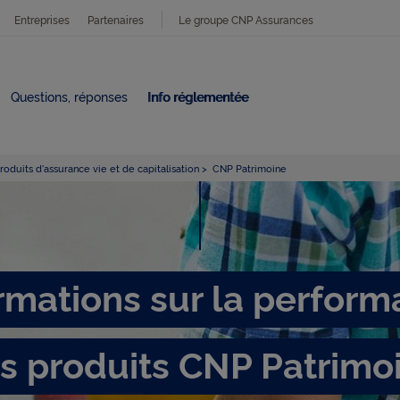
Entreprises
Partenaires
Le groupe CNP Assurances
Questions, réponses
Info réglementée
oduits d'assurance vie et de capitalisation
CNP Patrimoine
I
n
rmations sur la perfor
f
s produits CNP Patrimo