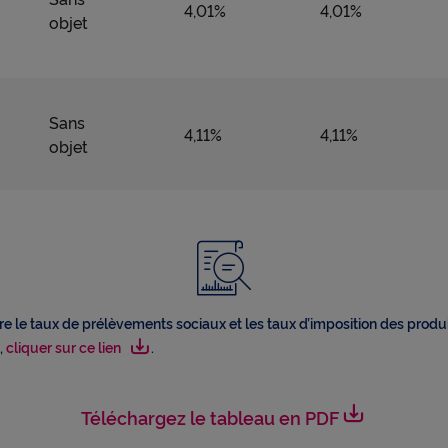
4,01%
4,01%
C
objet
N
Sans
4,11%
4,11%
objet
P
P
a
tre le taux de prélèvements sociaux et les taux d’imposition des produ
,
cliquer sur ce lien
.
t
Voir plus
Téléchargez le tableau en PDF