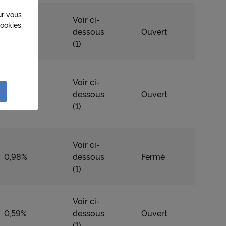
ur vous
Voir ci-
ookies,
0,66%
dessous
Ouvert
(1)
sation
Voir ci-
0,62%
dessous
Ouvert
lités
(1)
e
liser à
Voir ci-
0,98%
dessous
Fermé
réseau
(1)
ction
r à des
Voir ci-
0,59%
dessous
Ouvert
(1)
e