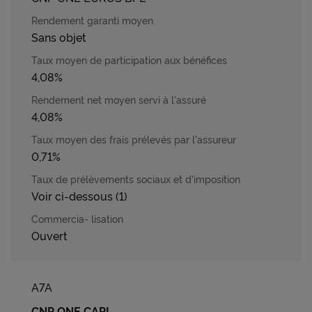
Sans objet
4,08%
4,08%
0,71%
Voir ci-dessous (1)
Ouvert
A7A
CNP ONE CAPI