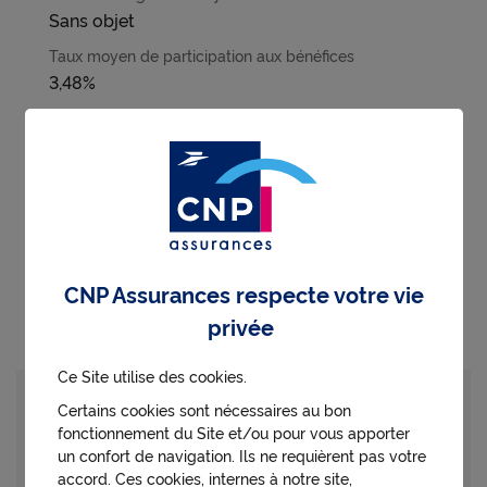
Sans objet
3,48%
3,48%
0,73%
Voir ci-dessous (1)
CNP Assurances respecte votre vie
privée
Ouvert
Ce Site utilise des cookies.
A7A
Certains cookies sont nécessaires au bon
fonctionnement du Site et/ou pour vous apporter
CNP ONE CAPI
un confort de navigation. Ils ne requièrent pas votre
accord. Ces cookies, internes à notre site,