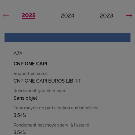
2025
, activer l'année
2024
, activer l'année
2023
, activer
Voir les dates précédentes
Vo
A7A
CNP ONE CAPI
CNP ONE CAPI EUROS LIB RT
Sans objet
3,54%
3,54%