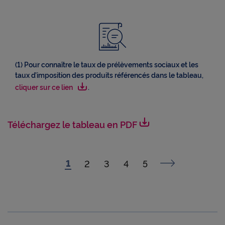
(1) Pour connaître le taux de prélèvements sociaux et les
taux d’imposition des produits référencés dans le tableau,
cliquer sur ce lien
.
Voir plus
Téléchargez le tableau en PDF
page
1
courante
page
Précédent
page
2
page
3
page
4
page
5
page
Suivant