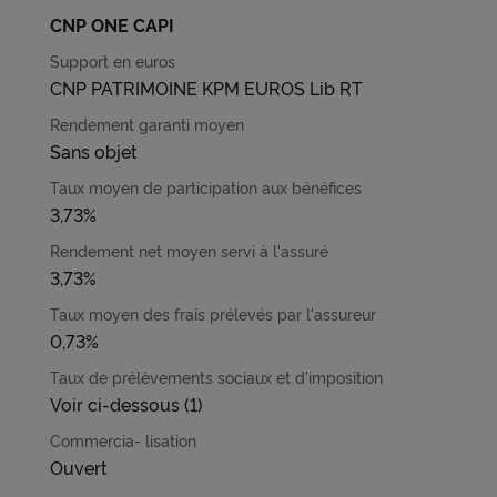
CNP ONE CAPI
Pour obtenir plus d'information sur les cookies, vous
pouvez consulter notre
Charte relative aux cookies
.
CNP PATRIMOINE KPM EUROS Lib RT
En cliquant sur « Continuer sans accepter » vous
indiquez votre refus et seuls les cookies nécessaires
Sans objet
au bon fonctionnement du Site et/ou à vous
apporter un confort de navigation seront déposés.
3,73%
3,73%
0,73%
Voir ci-dessous (1)
Ouvert