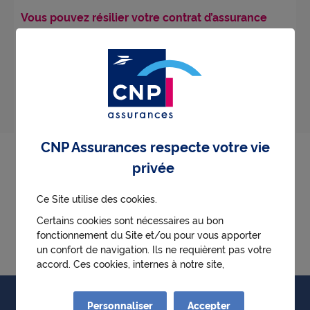
Vous pouvez résilier votre contrat d’assurance
retraite à l’échéance.
Votre demande doit nous parvenir avant le délai de
préavis prévu dans votre contrat.
Quelles sont les conséquences de la résiliation
pour mon contrat ?
Les assurés conservent les droits acquis avant la
CNP Assurances respecte votre vie
résiliation. En revanche, les versements ne sont
privée
plus autorisés.
Ce Site utilise des cookies.
Pour résilier votre contrat d'assurance retraite,
Certains cookies sont nécessaires au bon
cliquez ici
fonctionnement du Site et/ou pour vous apporter
un confort de navigation. Ils ne requièrent pas votre
accord. Ces cookies, internes à notre site,
permettent :
● d'identifier la première visite d'un utilisateur
Particuliers
Personnaliser
Accepter
● de mémoriser l'historique des choix effectués au