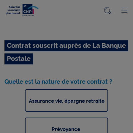
Particuliers
Ou
Ouvrir l
Accueil
Etape précédente
Accueil
Particuliers
Contrat souscrit auprès de La Banque
Le
Mag
Postale
Nos
solutions
Quelle est la nature de votre contrat ?
Questions,
réponses
Assurance vie, épargne retraite
Info
réglementée
Prévoyance
Accessibilité