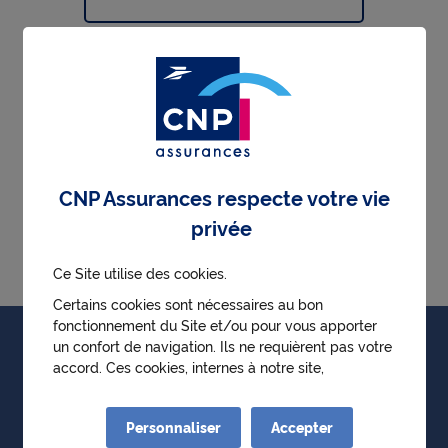
Assurance dépendance, obsèques, décès,
accident de la vie...
Assurance emprunteur
CNP Assurances respecte votre vie
Caution
privée
Ce Site utilise des cookies.
Certains cookies sont nécessaires au bon
fonctionnement du Site et/ou pour vous apporter
Particuliers
un confort de navigation. Ils ne requièrent pas votre
accord. Ces cookies, internes à notre site,
Professionnels
permettent :
● d'identifier la première visite d'un utilisateur
Personnaliser
Accepter
● de mémoriser l'historique des choix effectués au
Entreprises