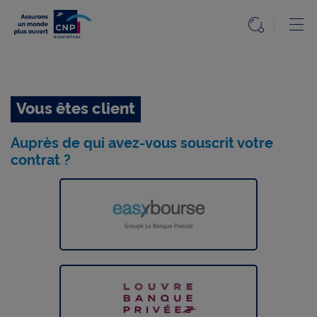
Particuliers
Ou
Ouvrir l
Etape
Accueil
précédente
Accueil
Particuliers
Vous êtes client
Le
Mag
Auprès de qui avez-vous souscrit votre
contrat ?
Nos
solutions
Questions,
réponses
Info
réglementée
Accessibilité