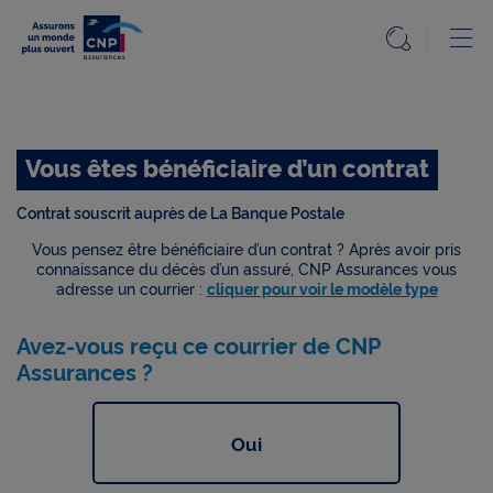
Particuliers
Ou
Ouvrir l
Accueil
Etape précédente
Accueil
Particuliers
Vous êtes bénéficiaire d’un contrat
Le
Mag
Contrat souscrit auprès de La Banque Postale
Nos
Vous pensez être bénéficiaire d’un contrat ? Après avoir pris
solutions
connaissance du décès d’un assuré, CNP Assurances vous
adresse un courrier :
cliquer pour voir le modèle type
Questions,
Avez-vous reçu ce courrier de CNP
réponses
Assurances ?
Info
réglementée
Oui
Accessibilité