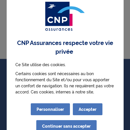
Non
Je souhaite effectuer une
réclamation auprès de CNP
CNP Assurances respecte votre vie
Assurances
privée
Ce Site utilise des cookies.
Particuliers
Certains cookies sont nécessaires au bon
fonctionnement du Site et/ou pour vous apporter
Professionnels
un confort de navigation. Ils ne requièrent pas votre
accord. Ces cookies, internes à notre site,
Entreprises
permettent :
● d'identifier la première visite d'un utilisateur
Partenaires
Personnaliser
Accepter
● de mémoriser l'historique des choix effectués au
sein des parcours de l'utilisateur
Le groupe CNP Assurances
● d'obtenir de manière anonyme des statistiques
Continuer sans accepter
de fréquentation et d'utilisation du site afin