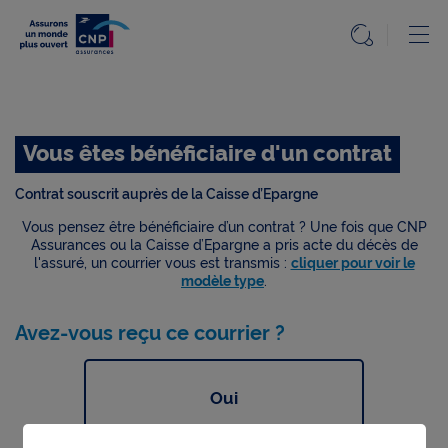
Particuliers
Ou
Ouvrir l
Accueil
Etape précédente
Accueil
Particuliers
Vous êtes bénéficiaire d'un contrat
Le
Mag
Contrat souscrit auprès de la Caisse d’Epargne
Nos
Vous pensez être bénéficiaire d’un contrat ? Une fois que CNP
solutions
Assurances ou la Caisse d’Epargne a pris acte du décès de
l'assuré, un courrier vous est transmis :
cliquer pour voir le
modèle type
.
Questions,
réponses
Avez-vous reçu ce courrier ?
Info
réglementée
Oui
Accessibilité