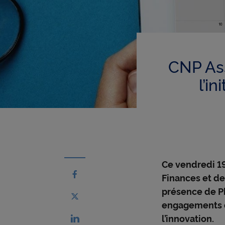
CNP Ass
l’i
Ce vendredi 19
Partager sur facebook - nouvelle fenêtr
Finances et de
présence de Ph
Partager sur X - nouvelle fenêtre
engagements de
l’innovation.
Partager sur linkedin - nouvelle fenêtre