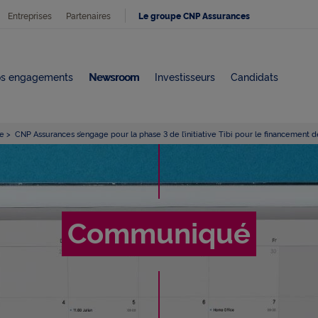
Entreprises
Partenaires
Le groupe CNP Assurances
s engagements
Newsroom
Investisseurs
Candidats
e
CNP Assurances s’engage pour la phase 3 de l’initiative Tibi pour le financement de
C
o
Communiqué
m