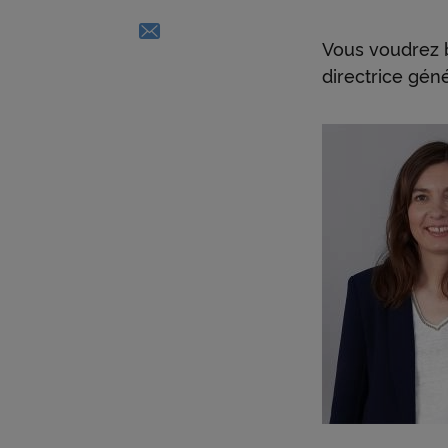
Email - nouvelle fenêtre
Vous voudrez b
directrice gén