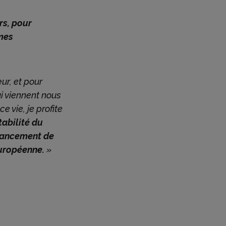
rs, pour
mes
ur, et pour
i viennent nous
e vie, je profite
tabilité du
inancement de
européenne.
»