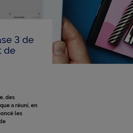
ase 3 de
t de
e, des
que a réuni, en
noncé les
 de