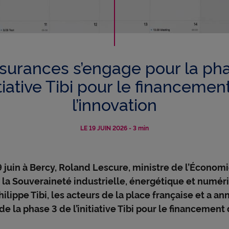
m
u
urances s’engage pour la ph
n
nitiative Tibi pour le financemen
l’innovation
i
LE 19 JUIN 2026
-
3 min
q
 juin à Bercy, Roland Lescure, ministre de l’Économi
e
u
 la Souveraineté industrielle, énergétique et numéri
ilippe Tibi, les acteurs de la place française et a an
 la phase 3 de l’initiative Tibi pour le financement
é