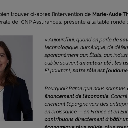
ien trouver ci-après l’intervention de
Marie-Aude Th
érale de CNP Assurances, présente à la table ronde 
« Aujourd’hui, quand on parle de
so
technologique, numérique, de défe
spontanément aux États, aux indust
oublie souvent
un acteur clé : les 
Et pourtant,
notre rôle est fondame
Pourquoi? Parce que nous sommes
financement de l’économie.
Concrè
orientant l’épargne vers des entrepr
en croissance — en France et en E
contribuons directement à bâtir un
économique plus solide, plus souv