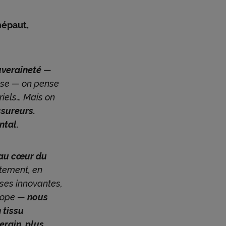
épaut,
:
uveraineté
—
nse — on pense
riels… Mais on
assureurs.
ntal.
au cœur du
tement, en
ises innovantes,
urope —
nous
 tissu
erain, plus