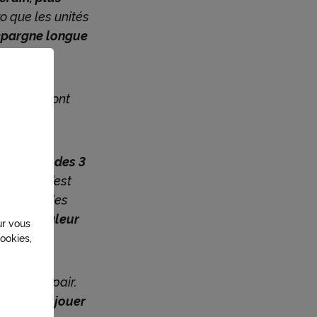
ro que les unités
épargne longue
s actifs sont
en cumul des 3
ction
— c’est
struire des
r de la valeur
ur vous
ookies,
 vont de pair.
tégique à jouer
sation