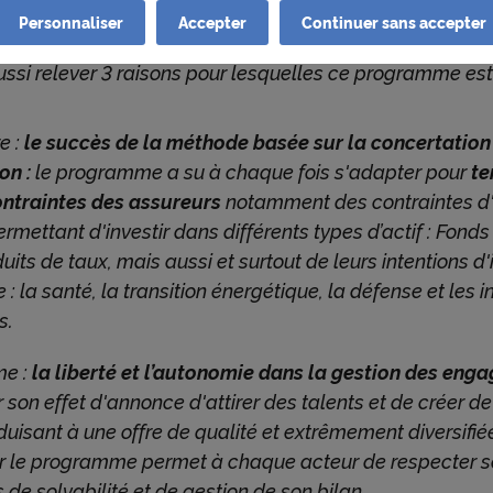
 à venir en tant qu’investisseur de long terme.
 afin d'optimiser ses contenus et sa navigation.
Personnaliser
Accepter
Continuer sans accepter
s cookies nécessitant votre accord pourront être déposés. Leurs fina
aussi relever 3 raisons pour lesquelles ce programme est 
s suivantes :
ettre de lire les vidéos qui proviennent de Youtube sur cnp.fr. Googl
e des données sur votre utilisation des vidéos Youtube et peut les uti
e :
le succès de la méthode basée sur la concertation 
s de publicité ciblée.
on :
le programme a su à chaque fois s'adapter pour
te
ttre l'interaction avec le réseau social LinkedIn et permettre à ce 
ontraintes des assureurs
notamment des contraintes d'
re votre navigation, y compris hors du Site
ermettant d'investir dans différents types d’actif : Fonds
ttre de lire les messages de X (tweets) sur cnp.fr. X mesure l'intera
lisateurs avec ces tweets et collecte des données qu'il peut exploite
uits de taux, mais aussi et surtout de leurs intentions 
 publicité ciblée.
: la santé, la transition énergétique, la défense et les i
tenir plus d'information sur les cookies, vous pouvez consulter notr
s.
 relative aux cookies
.
me :
la liberté et l’autonomie dans la gestion des en
uant sur « Continuer sans accepter » vous indiquez votre refus et seu
s nécessaires au bon fonctionnement du Site et/ou à vous apporter 
 son effet d'annonce d'attirer des talents et de créer 
t de navigation seront déposés.
uisant à une offre de qualité et extrêmement diversifiée
 le programme permet à chaque acteur de respecter s
 de solvabilité et de gestion de son bilan