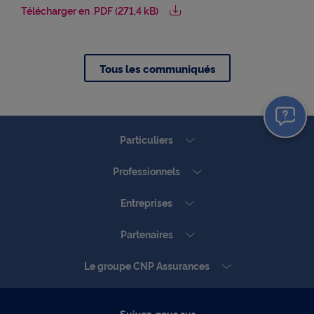
● permettre de lire les messages de X (tweets) sur
Télécharger en .PDF (271,4 kB)
cnp.fr. X mesure l'interaction des utilisateurs avec
ces tweets et collecte des données qu'il peut
exploiter à des fins de publicité ciblée.
Pour obtenir plus d'information sur les cookies, vous
Tous les communiqués
pouvez consulter notre
Charte relative aux cookies
.
En cliquant sur « Continuer sans accepter » vous
indiquez votre refus et seuls les cookies nécessaires
Particuliers
au bon fonctionnement du Site et/ou à vous
apporter un confort de navigation seront déposés.
Professionnels
Entreprises
Partenaires
Le groupe CNP Assurances
Suivez-nous sur