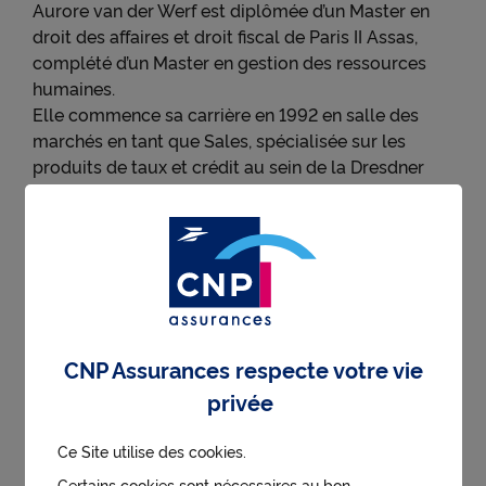
Aurore van der Werf est diplômée d’un Master en
droit des affaires et droit fiscal de Paris II Assas,
complété d’un Master en gestion des ressources
humaines.
Elle commence sa carrière en 1992 en salle des
marchés en tant que Sales, spécialisée sur les
produits de taux et crédit au sein de la Dresdner
Bank à Paris.
En 1999, elle rejoint Natixis en qualité de
responsable des ressources humaines sur un
périmètre d’activités Front-Office, puis de Business
Manager au sein du département dédié aux
produits structurés.
En 2009, elle est secrétaire générale chez Lazard
CNP Assurances respecte votre vie
Frères au sein du département des affaires
privée
financières.
Depuis 2010, elle est directrice des ressources
humaines et membre du comité exécutif du
Ce Site utilise des cookies.
Groupe ODDO BHF.
Certains cookies sont nécessaires au bon