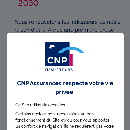
2030
Nous renouvelons les indicateurs de notre
raison d'être. Après une première phase
sur la période 2022-2025, dont vous
pouvez lire les résultats ci-dessous à fin
2025, nous entamons un deuxième cycle.
Nous proposons 15 indicateurs
stratégiques de durabilité pour la période
CNP Assurances respecte votre vie
2026-2030. Ils permettront de renforcer
privée
l'engagement du groupe CNP Assurances
pour une société plus inclusive et durable.
Ce Site utilise des cookies.
Certains cookies sont nécessaires au bon
Pour en savoir plus,
télécharger notre
fonctionnement du Site et/ou pour vous apporter
tableau qui détaille chacun des indicateurs
un confort de navigation. Ils ne requièrent pas votre