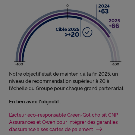
exploiter à des fins de publicité ciblée.
Pour obtenir plus d'information sur les cookies, vous
pouvez consulter notre
Charte relative aux cookies
.
En cliquant sur « Continuer sans accepter » vous
indiquez votre refus et seuls les cookies nécessaires
au bon fonctionnement du Site et/ou à vous
apporter un confort de navigation seront déposés.
Notre objectif était de maintenir, à la fin 2025, un
niveau de recommandation supérieur à 20 à
l’échelle du Groupe pour chaque grand partenariat.
En lien avec l'objectif :
L’acteur éco-responsable Green-Got choisit CNP
Assurances et Owen pour intégrer des garanties
d’assurance à ses cartes de paiement