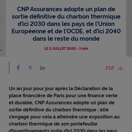
CNP Assurances adopte un plan de
Accessibilité
sortie définitive du charbon thermique
d’ici 2030 dans les pays de l’Union
Européenne et de l’OCDE, et d’ici 2040
dans le reste du monde
LE 2 JUILLET 2020
-
3 min
Partager sur facebook - nouvelle fenêtre
Partager sur X - nouvelle fenêtre
.PDF
Partager sur linkedin - nouvelle fenêtre
Un an jour pour jour après la Déclaration de la
place financière de Paris pour une finance verte
et durable, CNP Assurances adopte un plan de
sortie définitive du charbon thermique : elle
s’engage pour cela à atteindre une exposition au
charbon thermique de son portefeuille
d’investissements nulle d’ici 2030 dans les pays