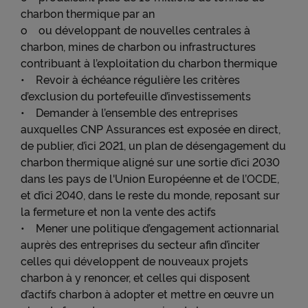
être déposés. Leurs finalités sont les suivantes :
charbon thermique par an
● permettre de lire les vidéos qui proviennent de
o ou développant de nouvelles centrales à
Youtube sur cnp.fr. Google collecte des données sur
charbon, mines de charbon ou infrastructures
votre utilisation des vidéos Youtube et peut les
contribuant à l’exploitation du charbon thermique
utiliser à des fins de publicité ciblée.
• Revoir à échéance régulière les critères
● permettre l'interaction avec le réseau social
d’exclusion du portefeuille d’investissements
LinkedIn et permettre à ce réseau de suivre votre
• Demander à l’ensemble des entreprises
navigation, y compris hors du Site
auxquelles CNP Assurances est exposée en direct,
● permettre de lire les messages de X (tweets) sur
de publier, d’ici 2021, un plan de désengagement du
cnp.fr. X mesure l'interaction des utilisateurs avec
charbon thermique aligné sur une sortie d’ici 2030
ces tweets et collecte des données qu'il peut
exploiter à des fins de publicité ciblée.
dans les pays de l'Union Européenne et de l’OCDE,
et d’ici 2040, dans le reste du monde, reposant sur
Pour obtenir plus d'information sur les cookies, vous
la fermeture et non la vente des actifs
pouvez consulter notre
Charte relative aux cookies
.
• Mener une politique d’engagement actionnarial
auprès des entreprises du secteur afin d’inciter
En cliquant sur « Continuer sans accepter » vous
celles qui développent de nouveaux projets
indiquez votre refus et seuls les cookies nécessaires
charbon à y renoncer, et celles qui disposent
au bon fonctionnement du Site et/ou à vous
apporter un confort de navigation seront déposés.
d’actifs charbon à adopter et mettre en œuvre un