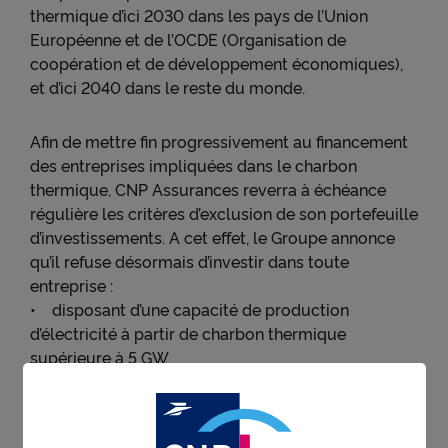
thermique d’ici 2030 dans les pays de l’Union
Européenne et de l’OCDE (Organisation de
coopération et de développement économiques),
et d’ici 2040 dans le reste du monde.
Afin de mettre fin progressivement au financement
des entreprises impliquées dans le charbon
thermique, CNP Assurances reverra à échéance
régulière les critères d’exclusion de son portefeuille
d’investissements. A cet effet, le Groupe annonce
qu’il refuse désormais d’investir dans toute
entreprise :
• disposant d’une capacité de production
d’électricité à partir de charbon thermique
supérieure à 5 GW
• produisant plus de 10 millions de tonnes de
charbon thermique par an
• ou développant de nouvelles infrastructures