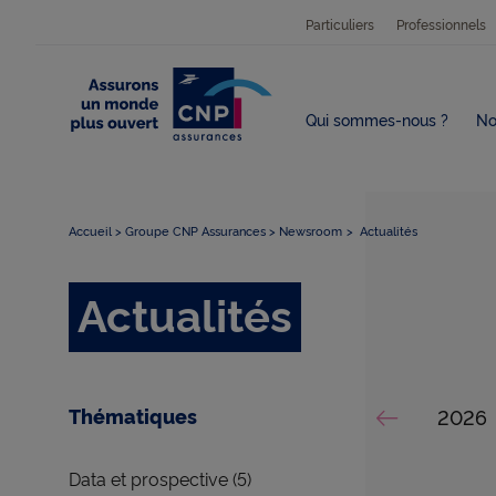
Particuliers
Professionnels
Qui sommes-nous ?
No
Accueil
Groupe CNP Assurances
Newsroom
Actualités
Actualités
Thématiques
Affich
2026
Effacer tous les filtres
Voir les d
Afficher la thématique
Data et prospective (5)