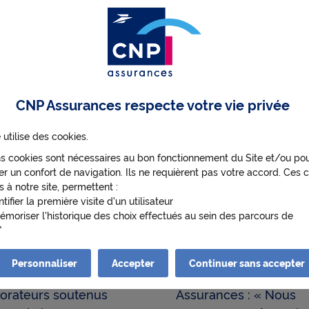
CNP Assurances respecte votre vie privée
 utilise des cookies.
ns cookies sont nécessaires au bon fonctionnement du Site et/ou po
r un confort de navigation. Ils ne requièrent pas votre accord. Ces c
s à notre site, permettent :
ntifier la première visite d'un utilisateur
le
04/05/2023
Publié le
17/02/2023
émoriser l'historique des choix effectués au sein des parcours de
ateur
ion, santé et
Vidéo Résultats 2022 
enir de manière anonyme des statistiques de fréquentation et d'utili
omie : les projets
Stéphane Dedeyan,
 afin d'optimiser ses contenus et sa navigation.
Personnaliser
Accepter
Continuer sans accepter
aires 2023 de nos
directeur général de 
s cookies nécessitant votre accord pourront être déposés. Leurs fina
borateurs soutenus
Assurances : « Nous
s suivantes :
ettre de lire les vidéos qui proviennent de Youtube sur cnp.fr. Googl