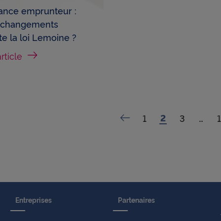
ance emprunteur :
 changements
e la loi Lemoine ?
article
page
2
(current)
page
1
page
3
page
…
page
Précédent
Entreprises
Partenaires