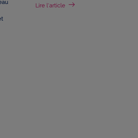
eau
Lire l'article
liser à
et
réseau
ction
r à des
e
ls les
un