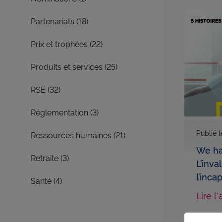
Afficher la thématique
Partenariats (18)
Afficher la thématique
Prix et trophées (22)
Afficher la thématique
Produits et services (25)
Afficher la thématique
RSE (32)
Afficher la thématique
Réglementation (3)
Publié 
Afficher la thématique
Ressources humaines (21)
We ha
Afficher la thématique
Retraite (3)
L’inva
l’inca
Afficher la thématique
Santé (4)
Lire l'