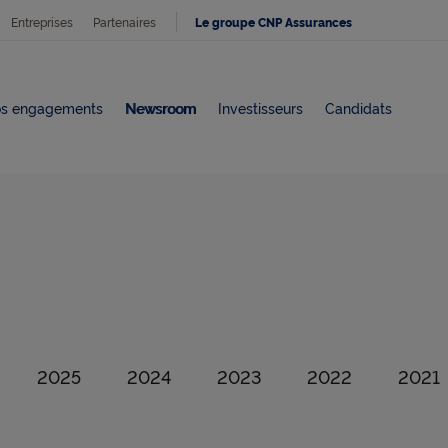
Entreprises
Partenaires
Le groupe CNP Assurances
s engagements
Newsroom
Investisseurs
Candidats
er les contenus de
Afficher les contenus de
2025
Afficher les contenus de
2024
Afficher les contenus de
2023
Afficher les con
2022
Affic
2021
ates précédentes