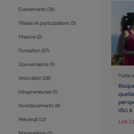
Afficher la thématique
Evénements (31)
Afficher la thématique
Filiales et participations (3)
Afficher la thématique
Finance (2)
Afficher la thématique
Fondation (57)
Afficher la thématique
Gouvernance (5)
Publié 
Afficher la thématique
Innovation (28)
Risqu
Afficher la thématique
Intrapreneuriat (5)
quelle
persp
Afficher la thématique
Investissements (8)
d’ici 
Afficher la thématique
Mécénat (12)
Lire l'
Afficher la thématique
Nominations (1)