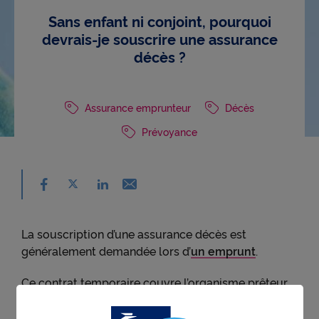
Sans enfant ni conjoint, pourquoi
devrais-je souscrire une assurance
décès ?
Assurance emprunteur
Décès
Prévoyance
Partager sur facebook - nouvelle fenêtre
Partager sur X - nouvelle fenêtre
Email - nouvelle fenêtre
Partager sur linkedin - nouvelle fenêtre
La souscription d’une assurance décès est
généralement demandée lors d’
un emprunt
.
Ce contrat temporaire couvre l’organisme prêteur
contre les risques de défaut de remboursement
d’un prêt.