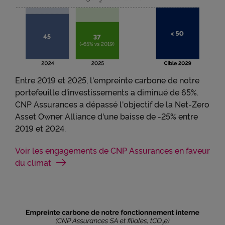
● permettre l'interaction avec le réseau social
LinkedIn et permettre à ce réseau de suivre votre
navigation, y compris hors du Site
● permettre de lire les messages de X (tweets) sur
cnp.fr. X mesure l'interaction des utilisateurs avec
ces tweets et collecte des données qu'il peut
exploiter à des fins de publicité ciblée.
Entre 2019 et 2025, l'empreinte carbone de notre
portefeuille d'investissements a diminué de 65%.
Pour obtenir plus d'information sur les cookies, vous
CNP Assurances a dépassé l'objectif de la Net-Zero
pouvez consulter notre
Charte relative aux cookies
.
Asset Owner Alliance d'une baisse de -25% entre
2019 et 2024.
En cliquant sur « Continuer sans accepter » vous
indiquez votre refus et seuls les cookies nécessaires
Voir les engagements de CNP Assurances en faveur
au bon fonctionnement du Site et/ou à vous
apporter un confort de navigation seront déposés.
du climat