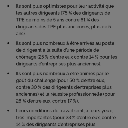
cnp.fr. X mesure l'interaction des utilisateurs avec
Ils sont plus optimistes pour leur activité que
ces tweets et collecte des données qu'il peut
les autres dirigeants (75 % des dirigeants de
exploiter à des fins de publicité ciblée.
TPE de moins de 5 ans contre 61 % des
Pour obtenir plus d'information sur les cookies, vous
dirigeants des TPE plus anciennes, plus de 5
pouvez consulter notre
Charte relative aux cookies
.
ans).
Ils sont plus nombreux à être arrivés au poste
En cliquant sur « Continuer sans accepter » vous
de dirigeant à la suite d’une période de
indiquez votre refus et seuls les cookies nécessaires
chômage (25 % d’entre eux contre 14 % pour les
au bon fonctionnement du Site et/ou à vous
dirigeants d’entreprises plus anciennes).
apporter un confort de navigation seront déposés.
Ils sont plus nombreux à être animés par le
goût du challenge (pour 50 % d’entre eux,
contre 30 % des dirigeants d’entreprises plus
anciennes) et la réussite professionnelle (pour
28 % d’entre eux, contre 17 %).
Leurs conditions de travail sont, à leurs yeux,
très importantes (pour 23 % d’entre eux, contre
14 % des dirigeants d’entreprises plus