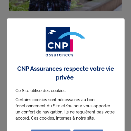
Action Accès Santé
Ayoko, engagée dans
l’amélioration de l’accès aux
soins pour les orphelins du
CNP Assurances respecte votre vie
Nord du Togo
privée
Ce Site utilise des cookies.
Ayoko est chargée de mission au sein de
l’association Action Accès Santé (AAS) qui agit au
Certains cookies sont nécessaires au bon
Togo en faveur des populations vulnérables. Son
fonctionnement du Site et/ou pour vous apporter
un confort de navigation. Ils ne requièrent pas votre
rôle est notamment de rechercher des
accord. Ces cookies, internes à notre site,
orphelinats susceptibles d’être accompagnés par
permettent :
cette association. Favoriser l’accès direct aux soins
● d'identifier la première visite d'un utilisateur