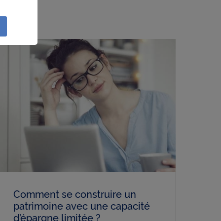
sation
lités
e
liser à
réseau
ction
r à des
e
ls les
Comment se construire un
un
patrimoine avec une capacité
d’épargne limitée ?