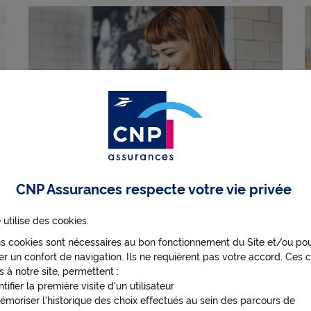
CNP Assurances respecte votre vie privée
 utilise des cookies.
Jeune actif : comment épargner
pour la retraite ?
ns cookies sont nécessaires au bon fonctionnement du Site et/ou po
r un confort de navigation. Ils ne requièrent pas votre accord. Ces c
s à notre site, permettent :
ntifier la première visite d'un utilisateur
Assurance vie
Epargne
Retraite
émoriser l'historique des choix effectués au sein des parcours de