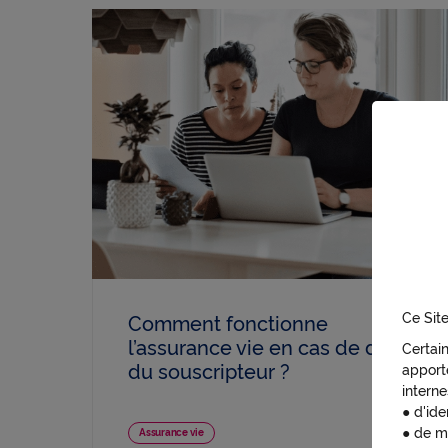
Ce Site
Comment fonctionne
l’assurance vie en cas de décès
Certai
du souscripteur ?
apporte
interne
● d'ide
● de m
Assurance vie